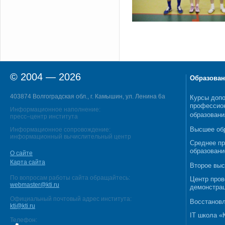
© 2004 — 2026
Образован
403874 Волгоградская обл., г. Камышин, ул. Ленина 6а
Курсы допо
профессио
Информационное наполнение:
образовани
пресс–центр института
Высшее об
Информационное сопровождение:
информационный вычислительный центр
Среднее п
образовани
О сайте
Карта сайта
Второе выс
По вопросам работы сайта обращайтесь:
Центр пров
webmaster@kti.ru
демонстрац
Официальный почтовый адрес института:
Восстановл
kti@kti.ru
IT школа 
Телефон: