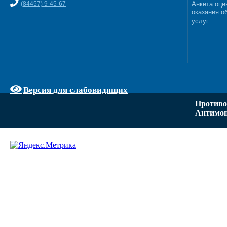
(84457) 9-45-67
Анкета оце
оказания о
услуг
Версия для слабовидящих
Противо
Антимон
Задать вопрос