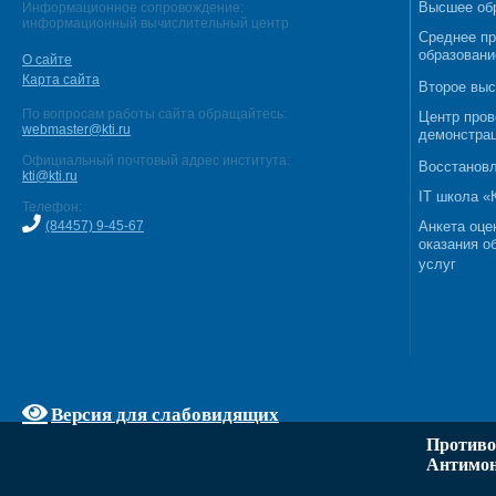
Высшее об
Информационное сопровождение:
информационный вычислительный центр
Среднее п
образовани
О сайте
Карта сайта
Второе выс
По вопросам работы сайта обращайтесь:
Центр пров
webmaster@kti.ru
демонстрац
Официальный почтовый адрес института:
Восстановл
kti@kti.ru
IT школа 
Телефон:
(84457) 9-45-67
Анкета оце
оказания о
услуг
Версия для слабовидящих
Противо
Антимон