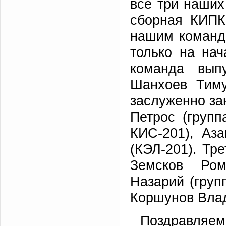
все три наших
сборная КИПК
нашим команда
только на нач
команда вып
Шанхоев Тиму
заслуженно за
Петрос (групп
КИС-201), Аз
(КЭЛ-201). Тр
Земсков Ром
Назарий (груп
Коршунов Влад
Поздравляе