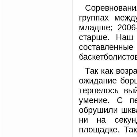
Соревнован
группах межд
младше; 2006-2
старше. Наш 
составленны
баскетболисто
Так как возр
ожидание бор
терпелось вы
умение. С п
обрушили шква
ни на секун
площадке. Та