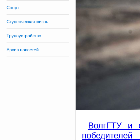
Спорт
Студенческая жизнь
Трудоустройство
Архив новостей
ВолгГТУ и 
победителей 