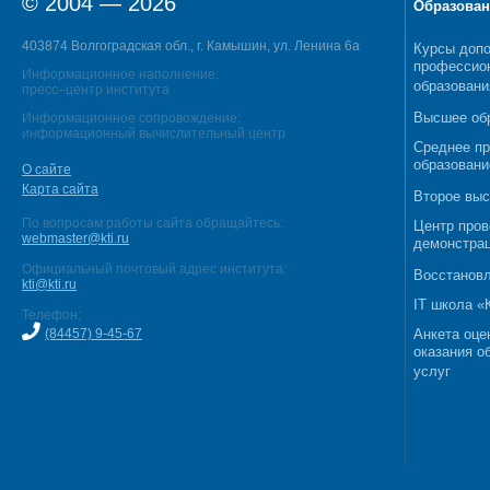
© 2004 — 2026
Образован
403874 Волгоградская обл., г. Камышин, ул. Ленина 6а
Курсы допо
профессио
Информационное наполнение:
образовани
пресс–центр института
Высшее об
Информационное сопровождение:
информационный вычислительный центр
Среднее п
образовани
О сайте
Карта сайта
Второе выс
По вопросам работы сайта обращайтесь:
Центр пров
webmaster@kti.ru
демонстрац
Официальный почтовый адрес института:
Восстановл
kti@kti.ru
IT школа 
Телефон:
(84457) 9-45-67
Анкета оце
оказания о
услуг