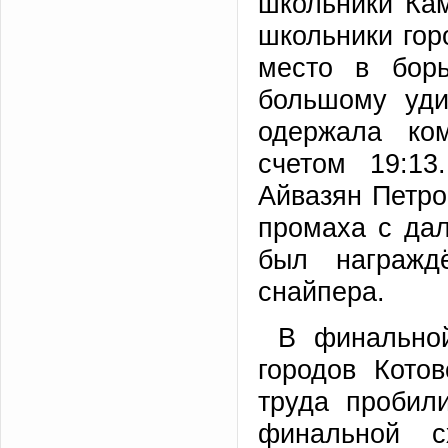
школьники Ка
школьники гор
место в бор
большому уди
одержала ко
счетом 19:1
Айвазян Петро
промаха с дал
был награжд
снайпера.
В финально
городов Кото
труда пробил
финальной с