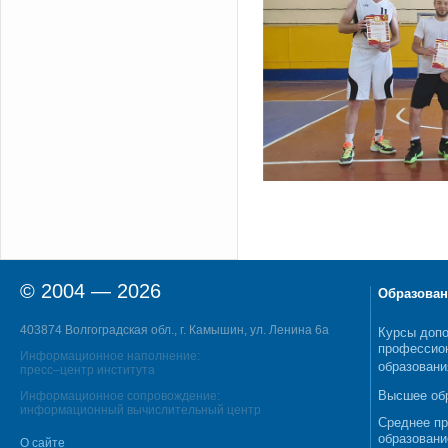
© 2004 — 2026
Образован
403874 Волгоградская обл., г. Камышин, ул. Ленина 6а
Курсы допо
профессио
Информационное наполнение:
образовани
пресс–центр института
Высшее об
Информационное сопровождение:
информационный вычислительный центр
Среднее п
образовани
О сайте