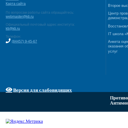
Карта сайта
Второе выс
По вопросам работы сайта обращайтесь:
Центр пров
webmaster@kti.ru
демонстрац
Официальный почтовый адрес института:
Восстановл
kti@kti.ru
IT школа 
Телефон:
(84457) 9-45-67
Анкета оце
оказания о
услуг
Версия для слабовидящих
Противо
Антимон