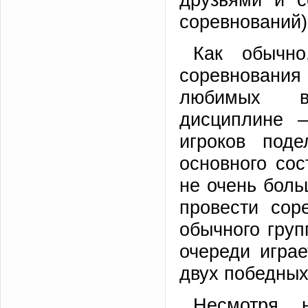
соревнований)
Как обычно
соревнован
любимых вс
дисциплине – 
игроков под
основного сос
не очень бол
провести сор
обычного груп
очереди игра
двух победных
Несмотря 