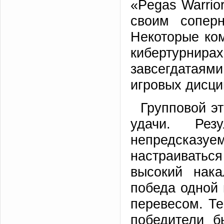
«Pegas Warrio
своим сопер
Некоторые ко
кибертурни
завсегдатаями
игровых дисци
Групповой эт
удачи. Рез
непредсказу
настраиватьс
высокий нака
победа одной
перевесом. Те
победители б