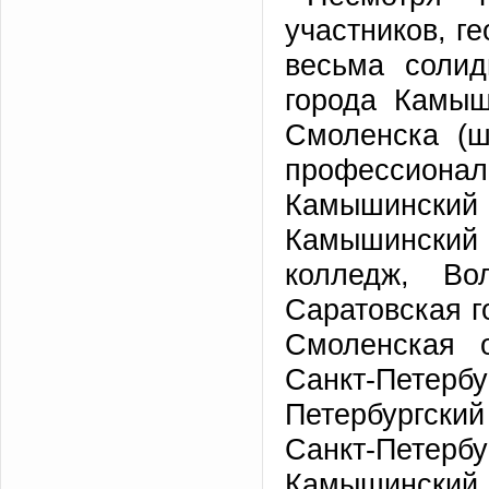
участников, г
весьма солид
города Камыш
Смоленска (ш
профессиона
Камышинск
Камышински
колледж, Вол
Саратовская г
Смоленская о
Санкт-Петерб
Петербургски
Санкт-Петер
Камышинск