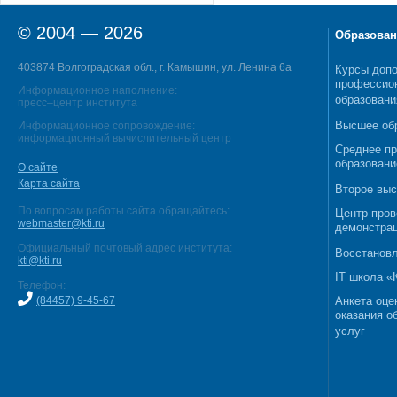
© 2004 — 2026
Образован
403874 Волгоградская обл., г. Камышин, ул. Ленина 6а
Курсы допо
профессио
Информационное наполнение:
образовани
пресс–центр института
Высшее об
Информационное сопровождение:
информационный вычислительный центр
Среднее п
образовани
О сайте
Карта сайта
Второе выс
По вопросам работы сайта обращайтесь:
Центр пров
webmaster@kti.ru
демонстрац
Официальный почтовый адрес института:
Восстановл
kti@kti.ru
IT школа 
Телефон:
(84457) 9-45-67
Анкета оце
оказания о
услуг