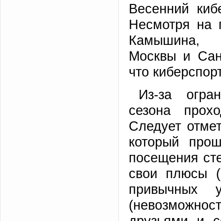
Весенний киб
Несмотря на 
Камышина, В
Москвы и Сан
что киберспор
Из-за огра
сезона прох
Следует отмет
который про
посещения сте
свои плюсы (
привычных 
(невозможн
друзьями и с