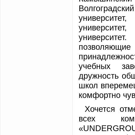
Волгоградс
университе
университе
университе
позволяющие
принадлежно
учебных за
дружность общ
школ вперемеш
комфортно чув
Хочется отм
всех кома
«UNDERGROUN