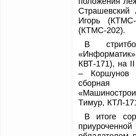
положения леж
Страшевский 
Игорь (КТМС-
(КТМС-202).
В стритб
«Информатик»
КВТ-171), на I
– Коршунов 
сборная 
«Машиностро
Тимур, КТЛ-171
В итоге сор
приуроченной
обладателем 