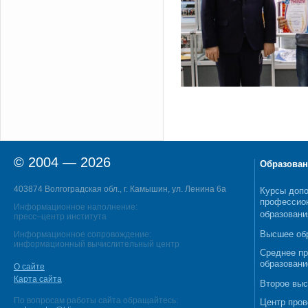
© 2004 — 2026
Образован
403874 Волгоградская обл., г. Камышин, ул. Ленина 6а
Курсы допо
профессио
Информационное наполнение:
образовани
пресс–центр института
Высшее об
Информационное сопровождение:
информационный вычислительный центр
Среднее п
образовани
О сайте
Карта сайта
Второе выс
По вопросам работы сайта обращайтесь:
Центр пров