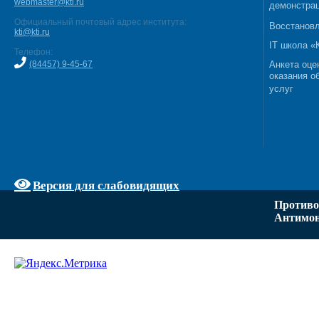
webmaster@kti.ru
демонстрац
Официальный почтовый адрес института:
Восстановл
kti@kti.ru
IT школа 
Телефон:
(84457) 9-45-67
Анкета оце
оказания о
услуг
Версия для слабовидящих
Противо
Антимон
Задать вопрос