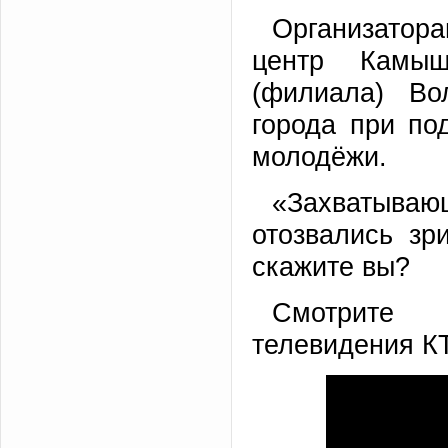
Организатора
центр Камыши
(филиала) Во
города при по
молодёжи.
«Захватывающ
отозвались зр
скажите вы?
Смотрите 
телевидения К