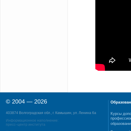
© 2004 — 2026
Образован
403874 Волгоградская обл., г. Камышин, ул. Ленина 6а
Курсы допо
профессио
Информационное наполнение:
образовани
пресс–центр института