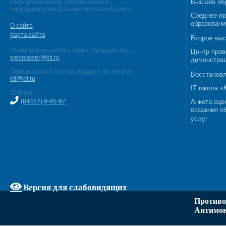
Высшее об
Информационное сопровождение:
информационный вычислительный центр
Среднее п
образовани
О сайте
Карта сайта
Второе выс
По вопросам работы сайта обращайтесь:
Центр пров
webmaster@kti.ru
демонстрац
Официальный почтовый адрес института:
Восстановл
kti@kti.ru
IT школа 
Телефон:
(84457) 9-45-67
Анкета оце
оказания о
услуг
Версия для слабовидящих
Противо
Антимон