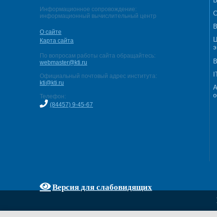
В
Информационное сопровождение:
С
информационный вычислительный центр
В
О сайте
Ц
Карта сайта
э
По вопросам работы сайта обращайтесь:
В
webmaster@kti.ru
I
Официальный почтовый адрес института:
kti@kti.ru
А
о
Телефон:
(84457) 9-45-67
Версия для слабовидящих