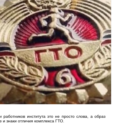
и работников института это не просто слова, а образ
е и знаки отличия комплекса ГТО.