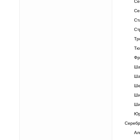
Се
Се
Ст
Ст
Тр
Тю
Фр
Ша
Ша
Ше
Ши
Ши
Юр
Серебр
Ал