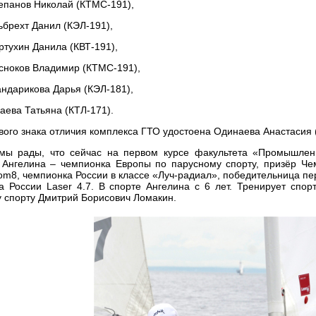
епанов Николай (КТМС-191),
ьбрехт Данил (КЭЛ-191),
ртухин Данила (КВТ-191),
сноков Владимир (КТМС-191),
ндарикова Дарья (КЭЛ-181),
аева Татьяна (КТЛ-171).
вого знака отличия комплекса ГТО удостоена Одинаева Анастасия 
мы рады, что сейчас на первом курсе факультета «Промышлен
 Ангелина – чемпионка Европы по парусному спорту, призёр Че
om8, чемпионка России в классе «Луч-радиал», победительница пер
а России Laser 4.7. В спорте Ангелина с 6 лет. Тренирует спо
 спорту Дмитрий Борисович Ломакин.