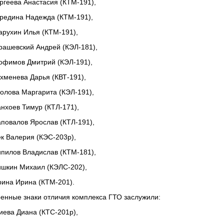
ргеева Анастасия (КТМ-191),
редина Надежда (КТМ-191),
арухин Илья (КТМ-191),
рашевский Андрей (КЭЛ-181),
офимов Дмитрий (КЭЛ-191),
хменева Дарья (КВТ-191),
олова Маргарита (КЭЛ-191),
нхоев Тимур (КТЛ-171),
повалов Ярослав (КТЛ-191),
к Валерия (КЭС-203р),
пилов Владислав (КТМ-181),
шкин Михаил (КЭЛС-202),
ина Ирина (КТМ-201).
енные знаки отличия комплекса ГТО заслужили:
иева Диана (КТС-201р),