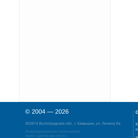
© 2004 — 2026
О
403874 Волгоградская обл., г. Камышин, ул. Ленина 6а
К
о
Информационное наполнение:
пресс–центр института