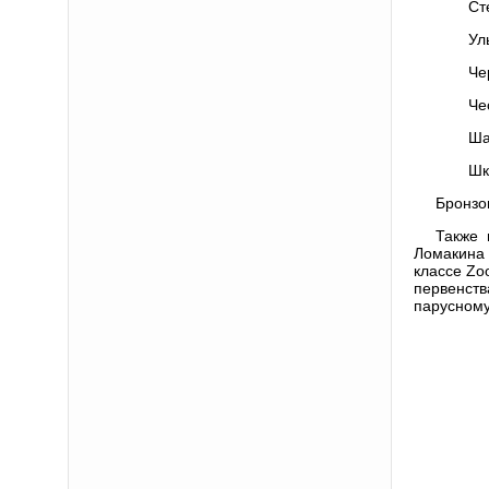
Ст
Ул
Че
Че
Ша
Шк
Бронзо
Также 
Ломакина
классе Zo
первенств
парусному