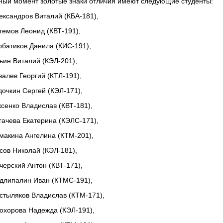
ный момент золотые знаки отличия имеют следующие студенты:
ександров Виталий (КБА-181),
темов Леонид (КВТ-191),
рбатиков Данила (КИС-191),
ьин Виталий (КЭЛ-201),
валев Георгий (КТЛ-191),
дочкин Сергей (КЭЛ-171),
ксенко Владислав (КВТ-181),
гачева Екатерина (КЭЛС-171),
макина Ангелина (КТМ-201),
сов Николай (КЭЛ-181),
черский Антон (КВТ-171),
длипалин Иван (КТМС-191),
стыляков Владислав (КТМ-171),
охорова Надежда (КЭЛ-191),