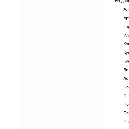
На дан
Ал
Ар
Го
Ил
Ко
Ку
Ку
Ли
Ло
Но
Пе
По
По
Пр