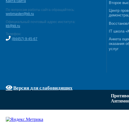
Карта сайта
Второе выс
По вопросам работы сайта обращайтесь:
Центр пров
webmaster@kti.ru
демонстрац
Официальный почтовый адрес института:
Восстановл
kti@kti.ru
IT школа 
Телефон:
(84457) 9-45-67
Анкета оце
оказания о
услуг
Версия для слабовидящих
Противо
Антимон
Задать вопрос