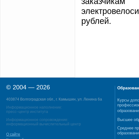
заказчика
электровелос
рублей.
© 2004 — 2026
Образован
403874 Волгоградская обл., г. Камышин, ул. Ленина 6а
Курсы допо
профессио
Информационное наполнение:
образовани
пресс–центр института
Высшее об
Информационное сопровождение:
информационный вычислительный центр
Среднее п
образовани
О сайте