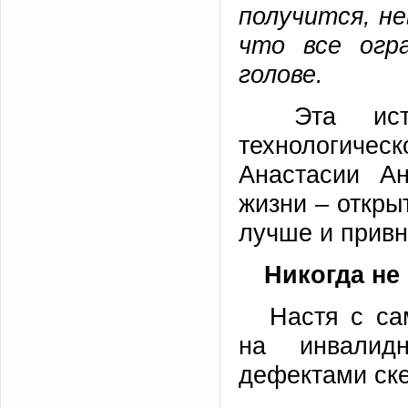
получится, н
что все огр
голове.
Эта исто
технологиче
Анастасии А
жизни – откры
лучше и привн
Никогда не
Настя с сам
на инвалид
дефектами ске