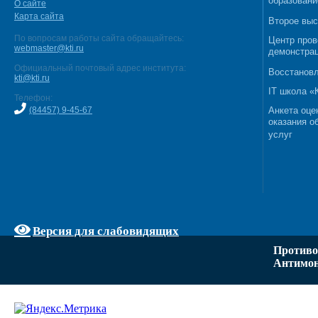
образовани
О сайте
Карта сайта
Второе выс
По вопросам работы сайта обращайтесь:
Центр пров
webmaster@kti.ru
демонстрац
Официальный почтовый адрес института:
Восстановл
kti@kti.ru
IT школа 
Телефон:
(84457) 9-45-67
Анкета оце
оказания о
услуг
Версия для слабовидящих
Противо
Антимон
Задать вопрос