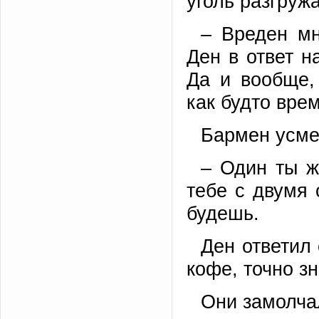
уголь разгруж
– Вреден мн
Ден в ответ н
Да и вообще,
как будто врем
Бармен усме
– Один ты ж
тебе с двумя 
будешь.
Ден ответил
кофе, точно зн
Они замолча