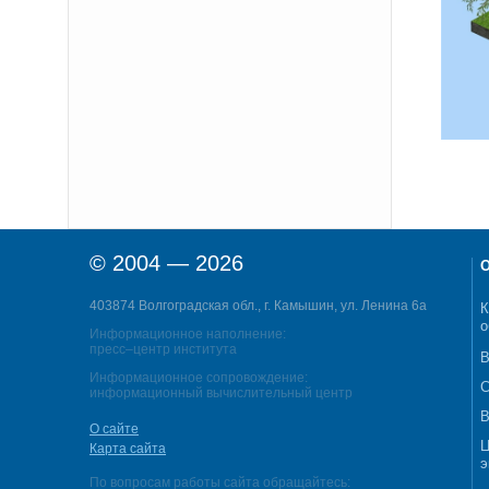
© 2004 — 2026
О
403874 Волгоградская обл., г. Камышин, ул. Ленина 6а
К
о
Информационное наполнение:
пресс–центр института
В
Информационное сопровождение:
С
информационный вычислительный центр
В
О сайте
Ц
Карта сайта
э
По вопросам работы сайта обращайтесь: