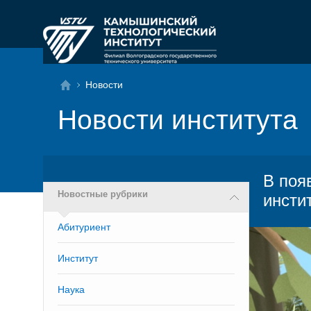
Новости
Новости института
В поя
Новостные рубрики
инсти
Абитуриент
Институт
Наука