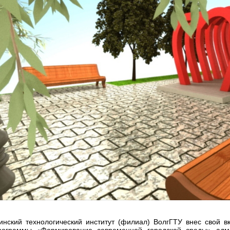
нский технологический институт (филиал) ВолгГТУ внес свой в
рограммы «Формирование современной городской среды» адми