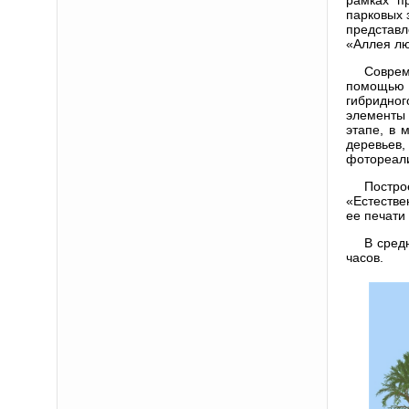
парковых 
представл
«Аллея лю
Соврем
помощью 
гибридно
элементы 
этапе, в
деревьев
фотореали
Постро
«Естестве
ее печати
В сред
часов.