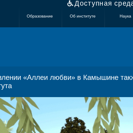
Доступная сред
Образование
Об институте
Наука
влении «Аллеи любви» в Камышине такж
тута