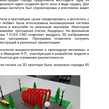
сказало идею создания фото зоны в виде сердец. Для
ками института был спроектирован и изготовлен макет
лили в кратчайшие сроки смоделировать и воплотить с
и любви» была использована инновационная система
роена в масштабе по реальным чертежам. Некоторые
камейки, тротуарная плитка, бордюры). На финишном
мма T-FLEX CAD позволяет внедрять 3D изображения
ных программах. Программа позволила получить
люстраций в различных презентациях.
хнология машиностроения и прикладная механика» и
 и Иващенко А.П., участвующие в разработке модели и
бъектов для отражения реалистичности.
 ее печати на 3D принтере было затрачено порядка 65