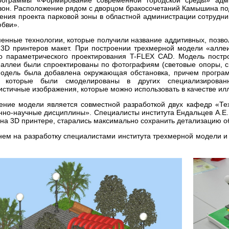
зон. Расположение рядом с дворцом бракосочетаний Камышина под
ения проекта парковой зоны в областной администрации сотрудни
бви».
енные технологии, которые получили название аддитивных, позво
3D принтеров макет. При построении трехмерной модели «алле
го параметрического проектирования T-FLEX CAD. Модель пост
аллеи были спроектированы по фотографиям (световые опоры, с
 модель была добавлена окружающая обстановка, причем програ
, которые были смоделированы в других специализирован
стичные изображения, которые можно использовать в качестве ил
ение модели является совместной разработкой двух кафедр «Те
нно-научные дисциплины». Специалисты института Ендальцев А.Е.
 на 3D принтере, старались максимально сохранить детализацию о
нем на разработку специалистами института трехмерной модели и