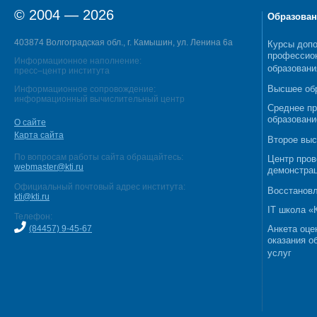
© 2004 — 2026
Образован
403874 Волгоградская обл., г. Камышин, ул. Ленина 6а
Курсы допо
профессио
Информационное наполнение:
образовани
пресс–центр института
Высшее об
Информационное сопровождение:
информационный вычислительный центр
Среднее п
образовани
О сайте
Карта сайта
Второе выс
По вопросам работы сайта обращайтесь:
Центр пров
webmaster@kti.ru
демонстрац
Официальный почтовый адрес института:
Восстановл
kti@kti.ru
IT школа 
Телефон:
(84457) 9-45-67
Анкета оце
оказания о
услуг