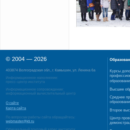
© 2004 — 2026
Образован
403874 Волгоградская обл., г. Камышин, ул. Ленина 6а
Курсы допо
профессио
Информационное наполнение:
образовани
пресс–центр института
Высшее об
Информационное сопровождение:
информационный вычислительный центр
Среднее п
образовани
О сайте
Карта сайта
Второе выс
По вопросам работы сайта обращайтесь:
Центр пров
webmaster@kti.ru
демонстрац
Официальный почтовый адрес института: