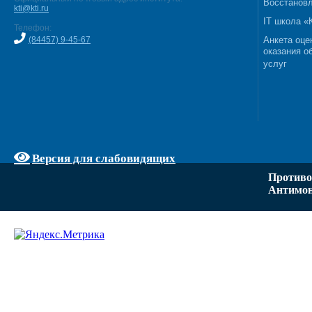
Восстановл
kti@kti.ru
IT школа 
Телефон:
(84457) 9-45-67
Анкета оце
оказания о
услуг
Версия для слабовидящих
Противо
Антимон