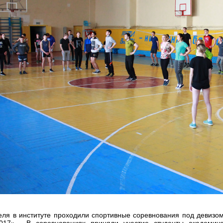
еля в институте проходили спортивные соревнования под девизо
17». В соревнованиях приняли участие студенты академиче