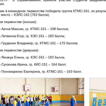
ия.
гам в командном первенстве победила группа КТМС-161, их результ
3 место – КЭЛС-162 (763 балла).
ом первенстве (юноши):
о Аитов Максим, гр. КТМС-151 – 198 баллов;
 Литвинов Егор, гр. КЭС-161 – 183 балла;
о Грудинин Владимир, гр. КТМС-161 – 170 баллов.
ом первенстве (девушки):
 Яковчук Елена, гр. КЭС-162 – 183 балла;
о Суханова Ирина, гр. КИС-151 – 164 балл;
о Пономаренко Екатерина, гр. КТМС-161 – 163 балл.