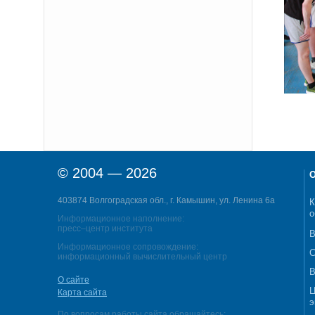
© 2004 — 2026
О
403874 Волгоградская обл., г. Камышин, ул. Ленина 6а
К
о
Информационное наполнение:
пресс–центр института
В
Информационное сопровождение:
С
информационный вычислительный центр
В
О сайте
Ц
Карта сайта
э
По вопросам работы сайта обращайтесь: