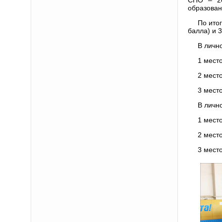
образован
По ито
балла) и 
В личн
1 мест
2 место
3 мест
В личн
1 место
2 мест
3 мест