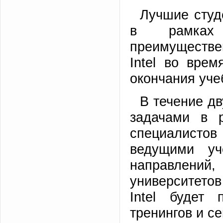
Лучшие студ
в рамках 
преимуществе
Intel во вре
окончания уче
В течение дв
задачами в р
специалист
ведущими у
направлени
университето
Intel будет 
тренингов и с