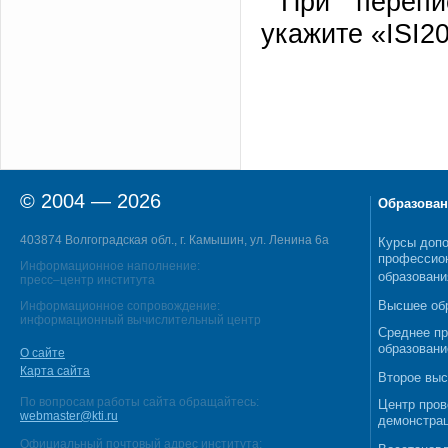
При перепи
укажите «ISI2
© 2004 — 2026
Образован
403874 Волгоградская обл., г. Камышин, ул. Ленина 6а
Курсы допо
профессио
Информационное наполнение:
образовани
пресс–центр института
Высшее об
Информационное сопровождение:
информационный вычислительный центр
Среднее п
образовани
О сайте
Карта сайта
Второе выс
По вопросам работы сайта обращайтесь:
Центр пров
webmaster@kti.ru
демонстрац
Официальный почтовый адрес института: