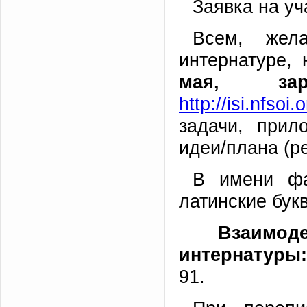
Заявка на уч
Всем, жел
интернатуре,
мая, зар
http://isi.nfsoi.
задачи, прил
идеи/плана (р
В имени 
латинские бук
Взаимод
интернатуры:
91.