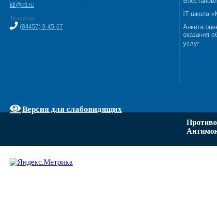
Восстановл
kti@kti.ru
IT школа 
Телефон:
(84457) 9-45-67
Анкета оце
оказания о
услуг
Версия для слабовидящих
Противо
Антимон
Задать вопрос