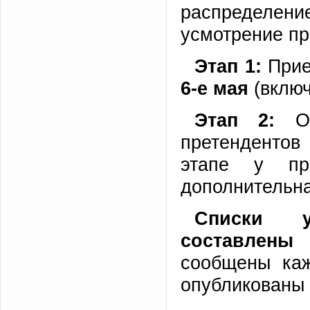
распределени
усмотрение пр
Этап 1:
Прие
6-е мая
(вклю
Этап 2:
О
претенденто
этапе у пр
дополнительна
Списки у
составлены
сообщены каж
опубликованы