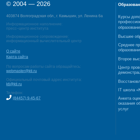
© 2004 — 2026
Образован
403874 Волгоградская обл., г. Камышин, ул. Ленина 6а
Курсы допо
профессио
Информационное наполнение:
образовани
пресс–центр института
Высшее об
Информационное сопровождение:
информационный вычислительный центр
Среднее п
образовани
О сайте
Карта сайта
Второе выс
По вопросам работы сайта обращайтесь:
Центр пров
webmaster@kti.ru
демонстрац
Официальный почтовый адрес института:
Восстановл
kti@kti.ru
IT школа 
Телефон:
(84457) 9-45-67
Анкета оце
оказания о
услуг