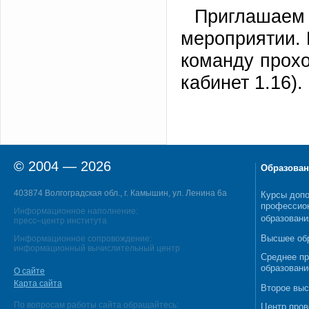
Приглашаем
мероприятии. 
команду прохо
кабинет 1.16).
© 2004 — 2026
Образован
403874 Волгоградская обл., г. Камышин, ул. Ленина 6а
Курсы допо
профессио
Информационное наполнение:
образовани
пресс–центр института
Высшее об
Информационное сопровождение:
информационный вычислительный центр
Среднее п
образовани
О сайте
Карта сайта
Второе выс
По вопросам работы сайта обращайтесь:
Центр пров