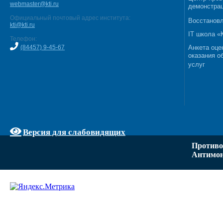
webmaster@kti.ru
демонстрац
Официальный почтовый адрес института:
Восстановл
kti@kti.ru
IT школа 
Телефон:
(84457) 9-45-67
Анкета оце
оказания о
услуг
Версия для слабовидящих
Противо
Антимон