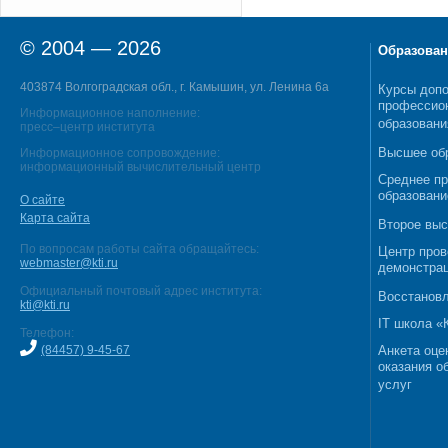
© 2004 — 2026
Образован
403874 Волгоградская обл., г. Камышин, ул. Ленина 6а
Курсы допо
профессио
Информационное наполнение:
образовани
пресс–центр института
Высшее об
Информационное сопровождение:
информационный вычислительный центр
Среднее п
образовани
О сайте
Карта сайта
Второе выс
По вопросам работы сайта обращайтесь:
Центр пров
webmaster@kti.ru
демонстрац
Официальный почтовый адрес института:
Восстановл
kti@kti.ru
IT школа 
Телефон:
(84457) 9-45-67
Анкета оце
оказания о
услуг