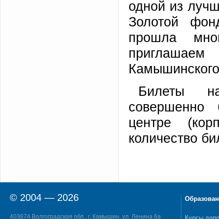
одной из лучш
Золотой фон
прошла мно
приглашае
Камышинского 
Билеты н
совершенно 
центре (кор
количество би
© 2004 — 2026
Образован
403874 Волгоградская обл., г. Камышин, ул. Ленина 6а
Курсы допо