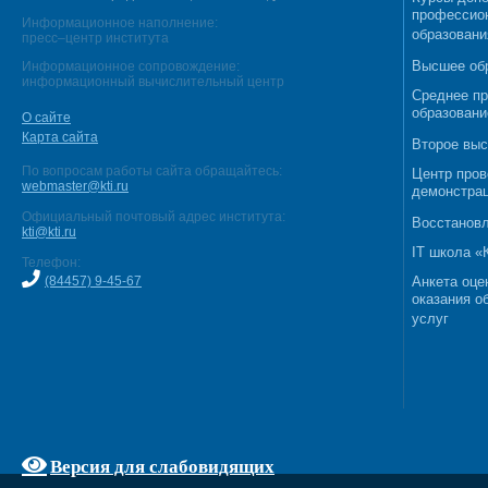
профессио
Информационное наполнение:
образовани
пресс–центр института
Высшее об
Информационное сопровождение:
информационный вычислительный центр
Среднее п
образовани
О сайте
Карта сайта
Второе выс
По вопросам работы сайта обращайтесь:
Центр пров
webmaster@kti.ru
демонстрац
Официальный почтовый адрес института:
Восстановл
kti@kti.ru
IT школа 
Телефон:
(84457) 9-45-67
Анкета оце
оказания о
услуг
Версия для слабовидящих