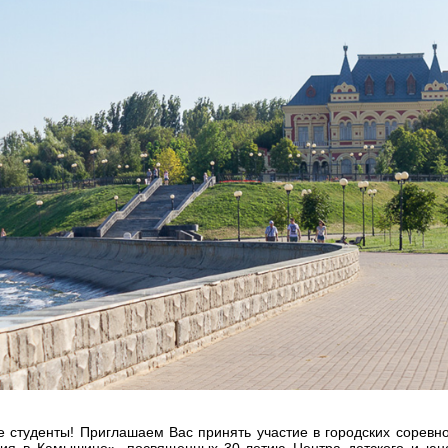
е студенты! Приглашаем Вас принять участие в городских сорев
ия в Камышине», посвященных 30-летию Центра детского и юно