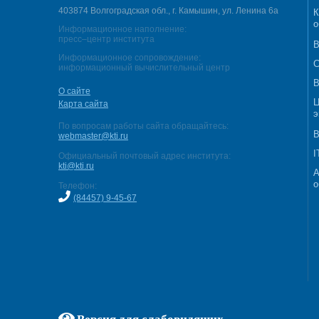
403874 Волгоградская обл., г. Камышин, ул. Ленина 6а
К
о
Информационное наполнение:
пресс–центр института
В
Информационное сопровождение:
С
информационный вычислительный центр
В
О сайте
Ц
Карта сайта
э
По вопросам работы сайта обращайтесь:
В
webmaster@kti.ru
I
Официальный почтовый адрес института:
kti@kti.ru
А
о
Телефон:
(84457) 9-45-67
Версия для слабовидящих