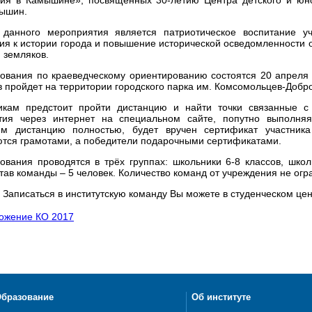
мышин.
данного мероприятия является патриотическое воспитание у
я к истории города и повышение исторической осведомленности о
 земляков.
ования по краеведческому ориентированию состоятся 20 апреля 
в пройдет на территории городского парка им. Комсомольцев-Добро
икам предстоит пройти дистанцию и найти точки связанные с
тия через интернет на специальном сайте, попутно выполняя
м дистанцию полностью, будет вручен сертификат участник
тся грамотами, а победители подарочными сертификатами.
ования проводятся в трёх группах: школьники 6-8 классов, школ
став команды – 5 человек. Количество команд от учреждения не огр
! Записаться в институтскую команду Вы можете в студенческом цен
ожение КО 2017
бразование
Об институте