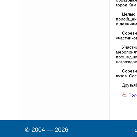
город Ка
Целью 
приобщени
и деяниям
Соревн
участнико
Участн
мероприя
прошедши
награждаю
Соревн
вузов. Со
Друзья
Пол
© 2004 — 2026
О