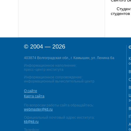
Студен
студентов
© 2004 — 2026
О
403874 Волгоградская обл., г. Камышин, ул. Ленина 6а
К
о
Информационное наполнение:
пресс–центр института
В
Информационное сопровождение:
С
информационный вычислительный центр
В
О сайте
Ц
Карта сайта
э
По вопросам работы сайта обращайтесь:
В
webmaster@kti.ru
I
Официальный почтовый адрес института:
kti@kti.ru
А
о
Телефон: