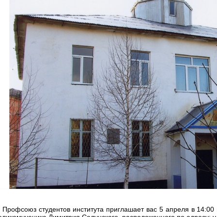
! Профсоюз студентов института приглашает вас 5 апреля в 14:00
еликомученика Димитрия Солунского, расположенного по адресу: ул.