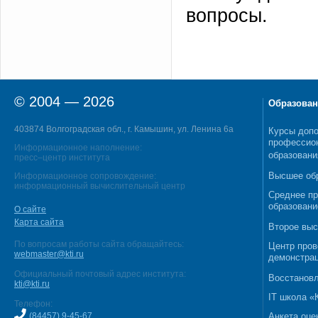
вопросы.
© 2004 — 2026
Образован
403874 Волгоградская обл., г. Камышин, ул. Ленина 6а
Курсы допо
профессио
Информационное наполнение:
образовани
пресс–центр института
Высшее об
Информационное сопровождение:
информационный вычислительный центр
Среднее п
образовани
О сайте
Карта сайта
Второе выс
По вопросам работы сайта обращайтесь:
Центр пров
webmaster@kti.ru
демонстрац
Официальный почтовый адрес института:
Восстановл
kti@kti.ru
IT школа 
Телефон:
(84457) 9-45-67
Анкета оце