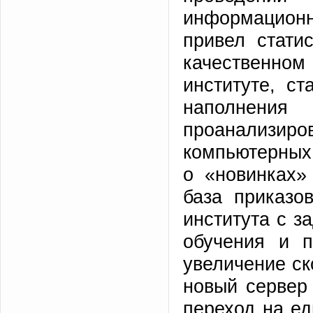
информационн
привел стати
качественно
институте, ст
наполнени
проанализир
компьютерных 
о «новинках»
база приказо
института с з
обучения и п
увеличение ск
новый сервер 
переход на е