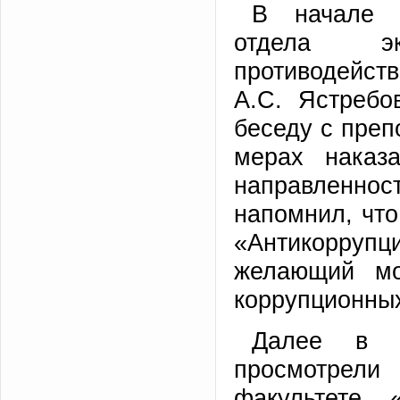
В начале с
отдела эк
противодейст
А.С. Ястребо
беседу с преп
мерах наказ
направленност
напомнил, что
«Антикорруп
желающий мо
коррупционны
Далее в х
просмотрел
факультете 