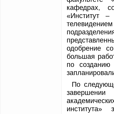
кафедрах, с
«Институт –
телевиде
подразделе
представлен
одобрение со
большая рабо
по созданию
запланировали
По следующе
завершени
академичес
института» 