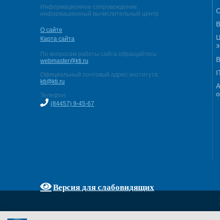
Информационное сопровождение:
С
информационный вычислительный центр
В
О сайте
Ц
Карта сайта
э
По вопросам работы сайта обращайтесь:
В
webmaster@kti.ru
I
Официальный почтовый адрес института:
kti@kti.ru
А
о
Телефон:
(84457) 9-45-67
Версия для слабовидящих