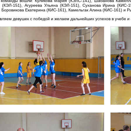
 команды вошли: Куликова Мария (КЭЛС-141), Шабанова Камилла
 (КЭЛ-151), Агуреева Ульяна (КЭЛ-151), Суханова Ирина (КИС-
, Боровикова Екатерина (КИС-161), Камельгак Алина (КИС-161) и 
вляем девушек с победой и желаем дальнейших успехов в учебе и 