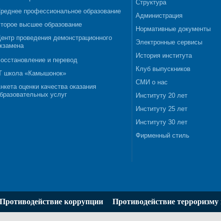
Структура
реднее профессиональное образование
Администрация
торое высшее образование
Нормативные документы
ентр проведения демонстрационного
Электронные сервисы
кзамена
История института
осстановление и перевод
Клуб выпускников
T школа «Камышонок»
СМИ о нас
нкета оценки качества оказания
бразовательных услуг
Институту 20 лет
Институту 25 лет
Институту 30 лет
Фирменный стиль
Противодействие коррупции
Противодействие терроризму 