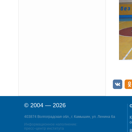
© 2004 — 2026
О
403874 Волгоградская обл., г. Камышин, ул. Ленина 6а
К
о
Информационное наполнение:
пресс–центр института
В