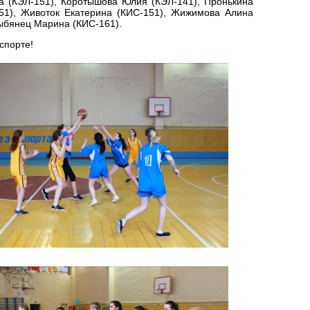
 (КЭЛ-151), Коротышова Юлия (КЭЛ-141), Пронькина
151), Животок Екатерина (КИС-151), Жижимова Алина
Рыбянец Марина (КИС-161).
спорте!