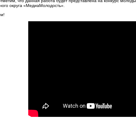
отметим, что данная работа будет представлена на конкурс моло
ого округа «МедиаМолодость».
м!