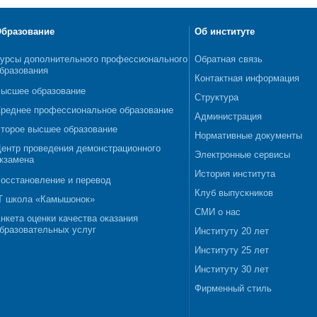
бразование
Об институте
урсы дополнительного профессионального
Обратная связь
бразования
Контактная информация
ысшее образование
Структура
реднее профессиональное образование
Администрация
торое высшее образование
Нормативные документы
ентр проведения демонстрационного
Электронные сервисы
кзамена
История института
осстановление и перевод
Клуб выпускников
T школа «Камышонок»
СМИ о нас
нкета оценки качества оказания
бразовательных услуг
Институту 20 лет
Институту 25 лет
Институту 30 лет
Фирменный стиль