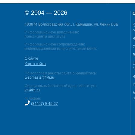
© 2004 — 2026
О
403874 Волгоградская обл., г. Камышин, ул. Ленина 6а
К
о
Информационное наполнение:
пресс–центр института
В
Информационное сопровождение:
С
информационный вычислительный центр
В
О сайте
Ц
Карта сайта
э
По вопросам работы сайта обращайтесь:
В
webmaster@kti.ru
I
Официальный почтовый адрес института:
kti@kti.ru
А
о
Телефон:
(84457) 9-45-67