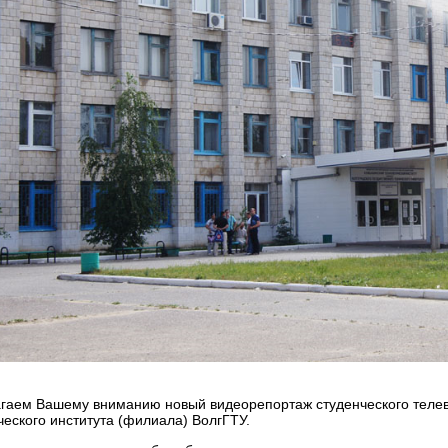
гаем Вашему вниманию новый видеорепортаж студенческого теле
ческого института (филиала) ВолгГТУ.