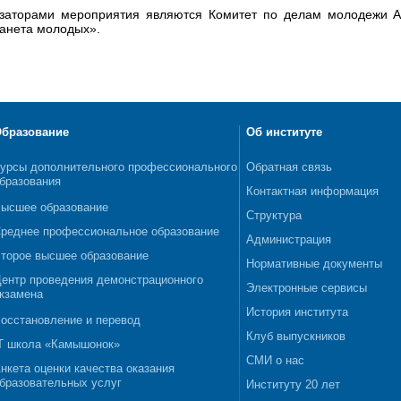
заторами мероприятия являются Комитет по делам молодежи А
анета молодых».
бразование
Об институте
урсы дополнительного профессионального
Обратная связь
бразования
Контактная информация
ысшее образование
Структура
реднее профессиональное образование
Администрация
торое высшее образование
Нормативные документы
ентр проведения демонстрационного
Электронные сервисы
кзамена
История института
осстановление и перевод
Клуб выпускников
T школа «Камышонок»
СМИ о нас
нкета оценки качества оказания
бразовательных услуг
Институту 20 лет