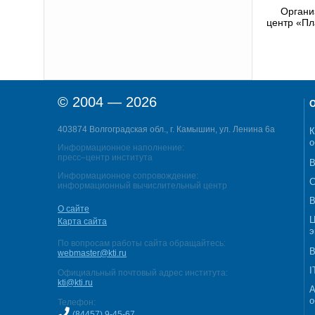
Органи
центр «Пл
© 2004 — 2026
О
403874 Волгоградская обл., г. Камышин, ул. Ленина 6а
К
о
Информационное наполнение:
пресс–центр института
В
Информационное сопровождение:
С
информационный вычислительный центр
В
О сайте
Ц
Карта сайта
э
По вопросам работы сайта обращайтесь:
В
webmaster@kti.ru
I
Официальный почтовый адрес института:
kti@kti.ru
А
о
Телефон:
(84457) 9-45-67