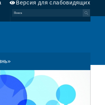
а
Версия для слабовидящих
знь»