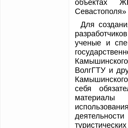
объектах 
Севастополя» 
Для создани
разработчико
ученые и спе
государстве
Камышинского
ВолгГТУ и дру
Камышинского
себя обязат
материалы
использовани
деятельнос
туристическ