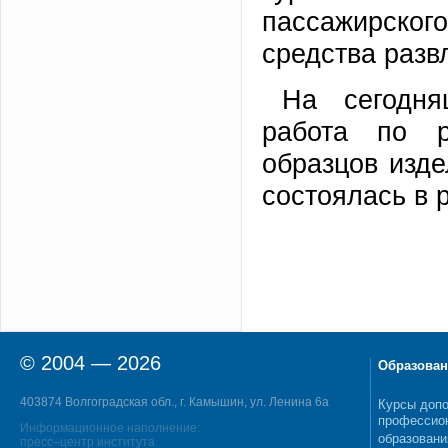
пассажирско
средства разв
На сегодня
работа по р
образцов изде
состоялась в 
© 2004 — 2026
Образован
403874 Волгоградская обл., г. Камышин, ул. Ленина 6а
Курсы допо
профессио
Информационное наполнение:
образовани
пресс–центр института