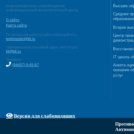
Высшее об
Информационное сопровождение:
информационный вычислительный центр
Среднее п
образовани
О сайте
Карта сайта
Второе выс
По вопросам работы сайта обращайтесь:
Центр пров
webmaster@kti.ru
демонстрац
Официальный почтовый адрес института:
Восстановл
kti@kti.ru
IT школа 
Телефон:
(84457) 9-45-67
Анкета оце
оказания о
услуг
Версия для слабовидящих
Противо
Антимон