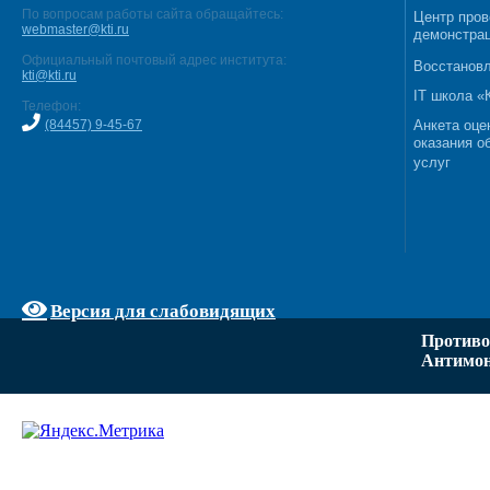
По вопросам работы сайта обращайтесь:
Центр пров
webmaster@kti.ru
демонстрац
Официальный почтовый адрес института:
Восстановл
kti@kti.ru
IT школа 
Телефон:
(84457) 9-45-67
Анкета оце
оказания о
услуг
Версия для слабовидящих
Противо
Антимон