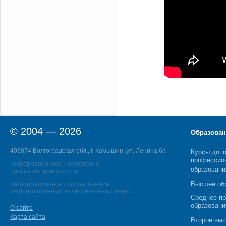
© 2004 — 2026
Образован
403874 Волгоградская обл., г. Камышин, ул. Ленина 6а
Курсы допо
профессио
Информационное наполнение:
образовани
пресс–центр института
Высшее об
Информационное сопровождение:
информационный вычислительный центр
Среднее п
образовани
О сайте
Карта сайта
Второе выс