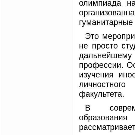
олимпиада на
организован
гуманитарные 
Это меропри
не просто сту
дальнейшем
профессии. Ос
изучения ино
личностного
факультета.
В соврем
образовани
рассматривае