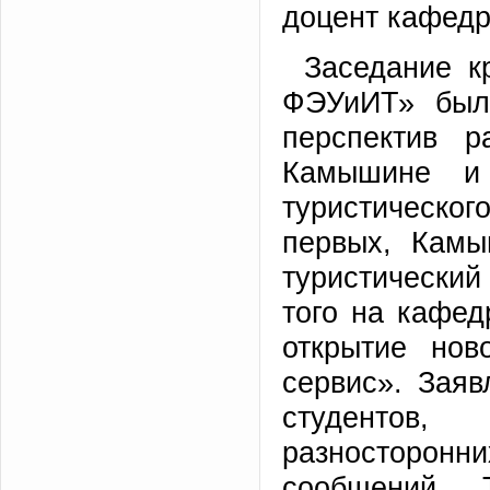
доцент кафедр
Заседание к
ФЭУиИТ» был
перспектив р
Камышине и
туристическог
первых, Камы
туристический
того на кафе
открытие нов
сервис». Зая
студентов,
разносторонни
сообщений. 