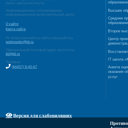
образовани
пресс–центр института
Высшее об
Информационное сопровождение:
информационный вычислительный центр
Среднее п
образовани
О сайте
Карта сайта
Второе выс
По вопросам работы сайта обращайтесь:
Центр пров
webmaster@kti.ru
демонстрац
Официальный почтовый адрес института:
Восстановл
kti@kti.ru
IT школа 
Телефон:
(84457) 9-45-67
Анкета оце
оказания о
услуг
Версия для слабовидящих
Противо