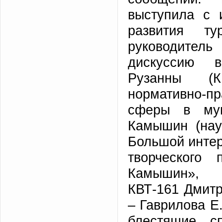
выступила с 
развития т
руководител
дискуссию в
Рузанны (К
нормативно-пр
сферы в мун
Камышин (нау
Большой интер
творческого 
Камышин», п
КВТ-161 Дмит
– Гаврилова Е
блестящие сп