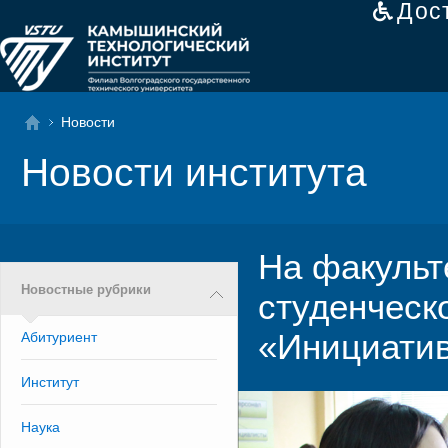
Дос
Новости
Новости института
На факульт
Новостные рубрики
студенческ
«Инициати
Абитуриент
Институт
Наука