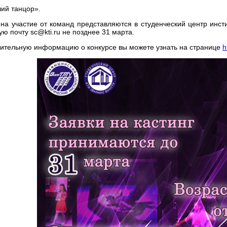
ший танцор».
 на участие от команд представляются в студенческий центр инстит
ую почту sс@kti.ru не позднее 31 марта.
ительную информацию о конкурсе вы можете узнать на странице
h