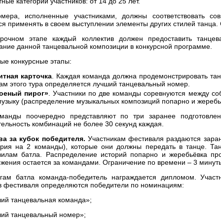
ные категории участников: от 14 до 25 лет.
мера, исполненные участниками, должны соответствовать с
ся применять в своем выступлении элементы других стилей танца. 
рочном этапе каждый коллектив должен предоставить танце
ание данной танцевальной композиции в конкурсной программе.
ые конкурсные этапы:
итная карточка
. Каждая команда должна продемонстрировать та
гам этого тура определяется лучший танцевальный номер.
оеный пирог»
. Участники по две команды соревнуются между с
музыку (распределение музыкальных композиций попарно и жеребьё
манды поочередно представляют по три заранее подготовле
ельность комбинаций не более 30 секунд каждая.
ва за кубок победителя.
Участникам фестиваля раздаются заран
ория на 2 команды), которые они должны передать в танце. Т
вилам батла. Распределение историй попарно и жеребьёвка про
ожения остается за командами. Ограничение по времени – 3 минут
гам батла команда-победитель награждается дипломом. Участ
в фестиваля определяются победители по номинациям:
ший танцевальная команда»;
ший танцевальный номер»;