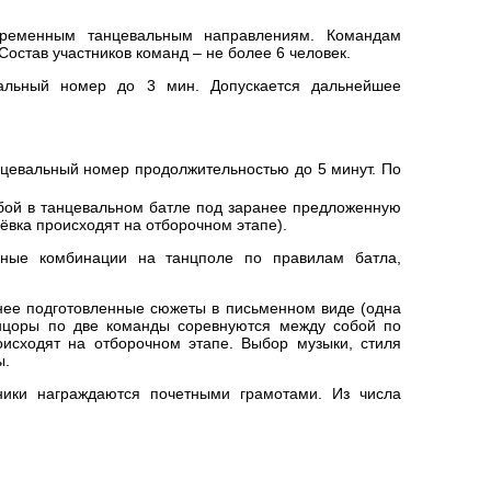
овременным танцевальным направлениям. Командам
Состав участников команд – не более 6 человек.
вальный номер до 3 мин. Допускается дальнейшее
нцевальный номер продолжительностью до 5 минут. По
обой в танцевальном батле под заранее предложенную
вка происходят на отборочном этапе).
нные комбинации на танцполе по правилам батла,
ее подготовленные сюжеты в письменном виде (одна
анцоры по две команды соревнуются между собой по
исходят на отборочном этапе. Выбор музыки, стиля
ы.
ники награждаются почетными грамотами. Из числа