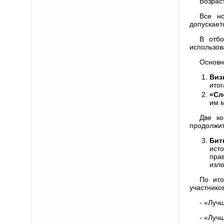
Возраст
Все но
допускает
В отбо
использов
Основн
Виз
ито
«Сл
им 
Две ко
продолжит
Бит
ист
пра
изл
По ито
участнико
- «Луч
- «Луч