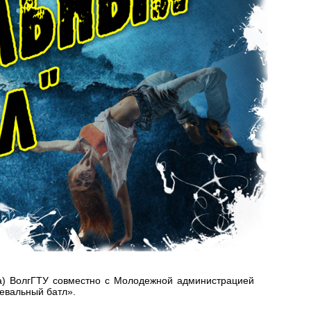
ла) ВолгГТУ совместно с Молодежной администрацией
евальный батл».