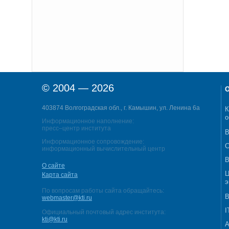
© 2004 — 2026
О
403874 Волгоградская обл., г. Камышин, ул. Ленина 6а
К
о
Информационное наполнение:
пресс–центр института
В
Информационное сопровождение:
С
информационный вычислительный центр
В
О сайте
Ц
Карта сайта
э
По вопросам работы сайта обращайтесь:
В
webmaster@kti.ru
I
Официальный почтовый адрес института:
kti@kti.ru
А