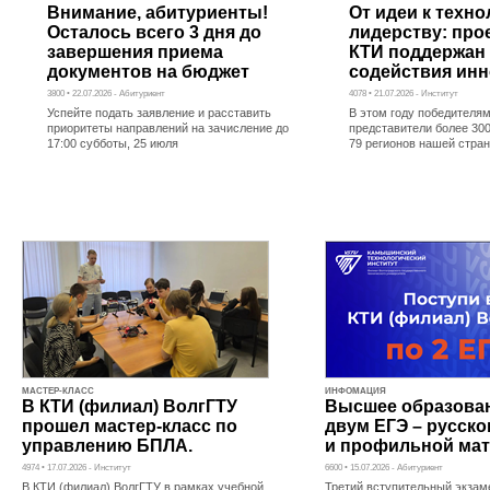
Внимание, абитуриенты!
От идеи к техн
Осталось всего 3 дня до
лидерству: про
завершения приема
КТИ поддержан
документов на бюджет
содействия ин
3800 • 22.07.2026 - Абитуриент
4078 • 21.07.2026 - Институт
Успейте подать заявление и расставить
В этом году победителям
приоритеты направлений на зачисление до
представители более 300
17:00 субботы, 25 июля
79 регионов нашей стра
МАСТЕР-КЛАСС
ИНФОМАЦИЯ
В КТИ (филиал) ВолгГТУ
Высшее образова
прошел мастер-класс по
двум ЕГЭ – русско
управлению БПЛА.
и профильной мат
4974 • 17.07.2026 - Институт
6600 • 15.07.2026 - Абитуриент
В КТИ (филиал) ВолгГТУ в рамках учебной
Третий вступительный экзам