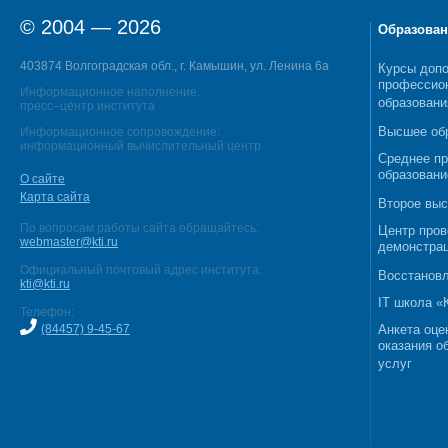
© 2004 — 2026
Образован
403874 Волгоградская обл., г. Камышин, ул. Ленина 6а
Курсы допо
профессио
Информационное наполнение:
образовани
пресс–центр института
Высшее об
Информационное сопровождение:
информационный вычислительный центр
Среднее п
образовани
О сайте
Карта сайта
Второе выс
По вопросам работы сайта обращайтесь:
Центр пров
webmaster@kti.ru
демонстрац
Официальный почтовый адрес института:
Восстановл
kti@kti.ru
IT школа 
Телефон:
(84457) 9-45-67
Анкета оце
оказания о
услуг