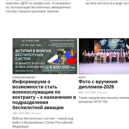
практики «ДПО по профессии: «Специалист
на базе института в виде те
по эксплуатации беспилотных авиационных
систем» прошло групповое занятие.
УПРАВЛЯЙ НЕБОМ!
ФОТО
Информируем о
Фото с вручения
возможности стать
дипломов-2026
военнослужащим по
6462 • 10.07.2026 - Институт
контракту – к назначению в
Также предлагаем вашему внима
подразделения
репортаж «КТИ-ТВ»
беспилотной авиации
4280 • 14.07.2026 - Институт
Войска беспилотных систем – новый род
войск в Вооруженных Силах Российской
Федерации