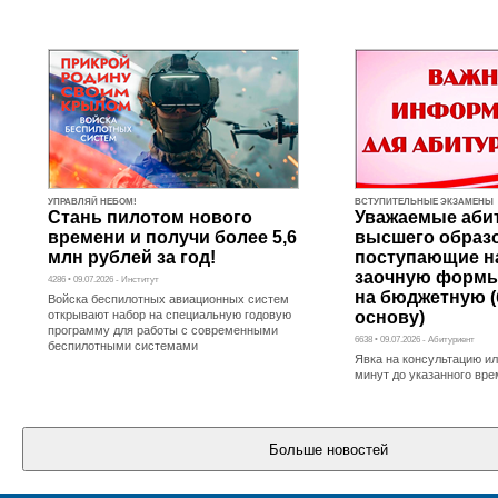
УПРАВЛЯЙ НЕБОМ!
ВСТУПИТЕЛЬНЫЕ ЭКЗАМЕНЫ
Стань пилотом нового
Уважаемые аби
времени и получи более 5,6
высшего образ
млн рублей за год!
поступающие н
заочную формы
4286 • 09.07.2026 - Институт
на бюджетную 
Войска беспилотных авиационных систем
открывают набор на специальную годовую
основу)
программу для работы с современными
6638 • 09.07.2026 - Абитуриент
беспилотными системами
Явка на консультацию ил
минут до указанного вр