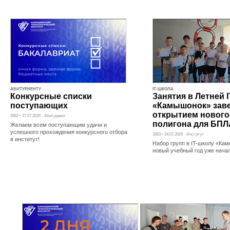
АБИТУРИЕНТУ
IT-ШКОЛА
Конкурсные списки
Занятия в Летней 
поступающих
«Камышонок» зав
открытием нового
2862 • 27.07.2026 - Абитуриент
полигона для БПЛ
Желаем всем поступающим удачи и
успешного прохождения конкурсного отбора
3363 • 24.07.2026 - Институт
в институт!
Набор групп в IT-школу «Ка
новый учебный год уже нача