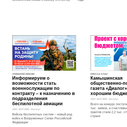
УПРАВЛЯЙ НЕБОМ!
ПРЕССА О НАС
Информируем о
Камышинская
возможности стать
общественно-п
военнослужащим по
газета «Диалог»
контракту – к назначению в
хорошим бюдж
подразделения
2119 • 30.07.2026 - Институт
беспилотной авиации
Всего на конкурс поступ
тыс. заявок, а счастли
2104 • 30.07.2026 - Институт
грантов стали 2,2 тыс. с
Войска беспилотных систем – новый род
стране
войск в Вооруженных Силах Российской
Федерации