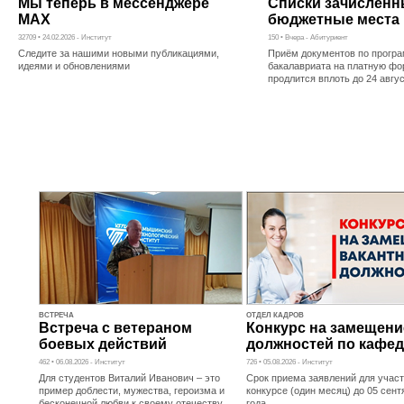
Мы теперь в мессенджере
Списки зачисленн
MAX
бюджетные места
32709 • 24.02.2026 - Институт
150 • Вчера - Абитуриент
Следите за нашими новыми публикациями,
Приём документов по прогр
идеями и обновлениями
бакалавриата на платную фо
продлится вплоть до 24 авгу
ВСТРЕЧА
ОТДЕЛ КАДРОВ
Встреча с ветераном
Конкурс на замещени
боевых действий
должностей по кафе
462 • 06.08.2026 - Институт
726 • 05.08.2026 - Институт
Для студентов Виталий Иванович – это
Срок приема заявлений для участ
пример доблести, мужества, героизма и
конкурсе (один месяц) до 05 сент
бесконечной любви к своему отечеству
года