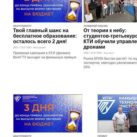
АБИТУРИЕНТУ
УПРАВЛЯЙ НЕБОМ!
Твой главный шанс на
От теории к небу:
бесплатное образование:
студентов-третьекур
осталось всего 2 дня!
КТИ обучили управл
дронами
3601 • 23.07.2026 - Абитуриент
Приемная кампания в КТИ (филиал)
3593 • 23.07.2026 - Институт
ВолгГТУ выходит на финишную прямую
Рынок БПЛА быстро растёт: по о
экспертов, ежегодно увеличивает
25%
АБИТУРИЕНТУ
ПРОЕКТ