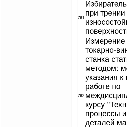
Избиратель
при трении
761
износостой
поверхност
Измерение 
токарно-ви
станка ста
методом: м
указания к
работе по
междисцип
762
курсу "Тех
процессы и
деталей м