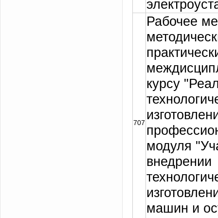
электроуст
Рабочее ме
методическ
практическ
междисцип
курсу "Реа
технологич
изготовлен
707
профессио
модуля "Уч
внедрении
технологич
изготовлен
машин и о