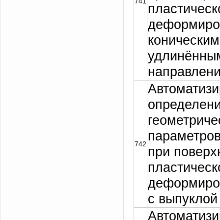
741
пластическ
деформиро
коническим
удлинённы
направлени
Автоматизи
определен
геометриче
параметров
742
при поверх
пластическ
деформиро
с выпуклой
Автоматизи