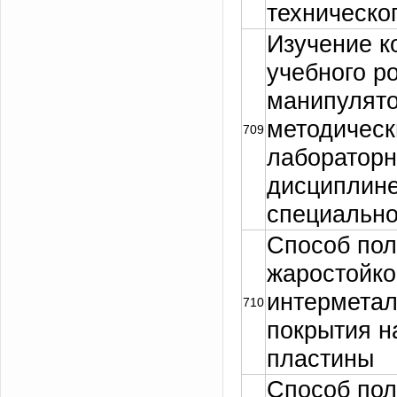
техническо
Изучение к
учебного р
манипулято
методическ
709
лабораторн
дисциплине
специально
Способ пол
жаростойко
интерметал
710
покрытия н
пластины
Способ пол