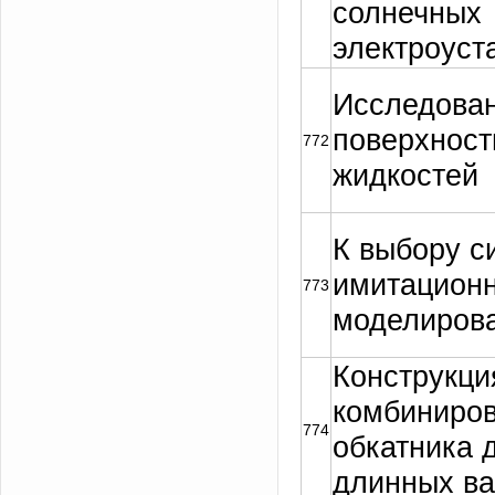
солнечных
электроуст
Исследован
поверхност
772
жидкостей
К выбору с
имитационн
773
моделиров
Конструкци
комбиниров
774
обкатника 
Задать вопрос
длинных в