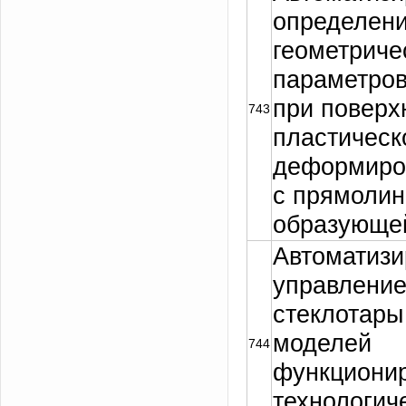
определен
геометриче
параметров
при поверх
743
пластическ
деформиро
с прямоли
образующе
Автоматизи
управление
стеклотары
моделей
744
функциони
технологич