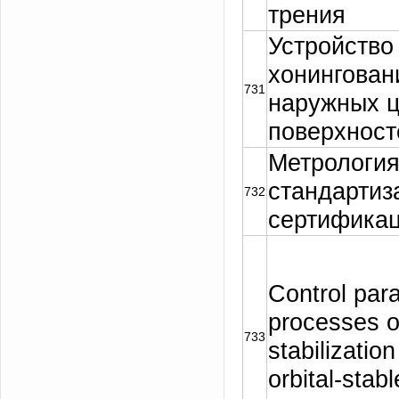
трения
Устройство
хонингован
731
наружных 
поверхност
Метрология
стандартиз
732
сертифика
Control par
processes o
733
stabilization
orbital-stabl