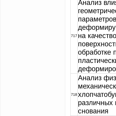
Анализ вли
геометриче
параметро
деформиру
на качеств
717
поверхност
обработке 
пластическ
деформиро
Анализ физ
механическ
хлопчатобу
718
различных 
снования