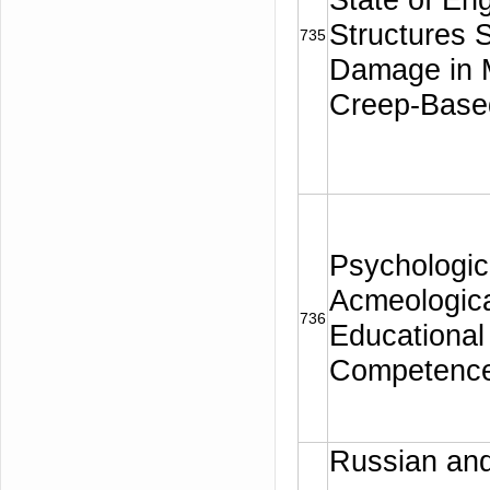
Structures S
735
Damage in M
Creep-Based
Psychologic
Acmeologica
736
Educational
Competence
Russian an