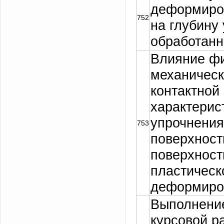
деформиро
752
на глубину
обработанн
Влияние фи
механическ
контактной
характерис
упрочнения
753
поверхност
поверхнос
пластическ
деформиро
Выполнени
курсовой р