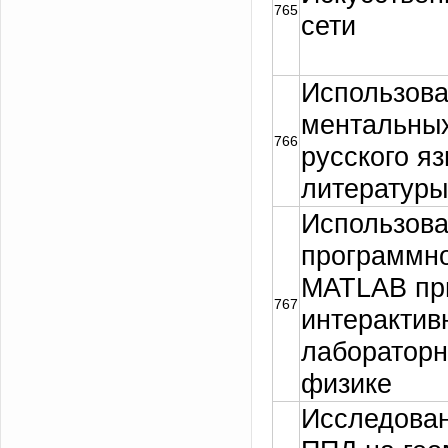
765
сети
Использов
ментальных
766
русского яз
литературы
Использов
программно
MATLAB пр
767
интерактив
лабораторн
физике
Исследован