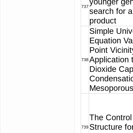
younger gen
737
search for 
product
Simple Univ
Equation Vali
Point Vicinit
Application
738
Dioxide Capi
Condensatio
Mesoporous 
The Contro
Structure fo
739