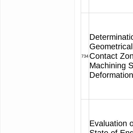
Determinati
Geometrical
Contact Zon
734
Machining S
Deformatio
Evaluation o
State of En