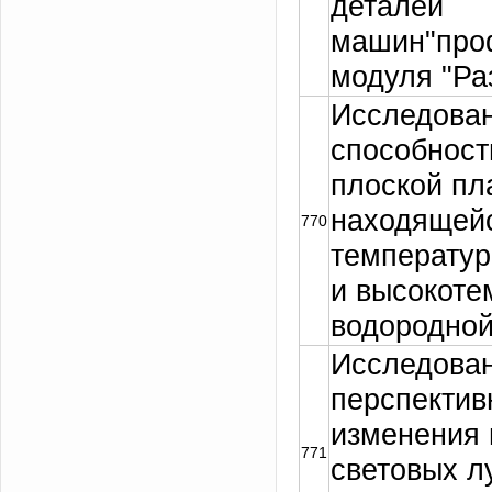
деталей
машин"про
модуля "Ра
Исследова
способност
плоской пл
находящейс
770
температур
и высокоте
водородной
Исследова
перспектив
изменения 
771
световых л