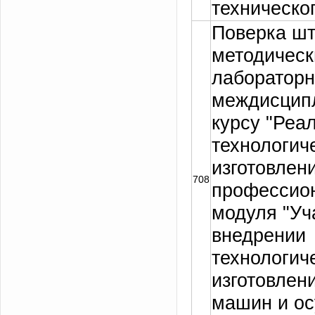
техническо
Поверка шт
методическ
лабораторн
междисцип
курсу "Реа
технологич
изготовлен
708
профессио
модуля "Уч
внедрении
технологич
изготовлен
машин и о