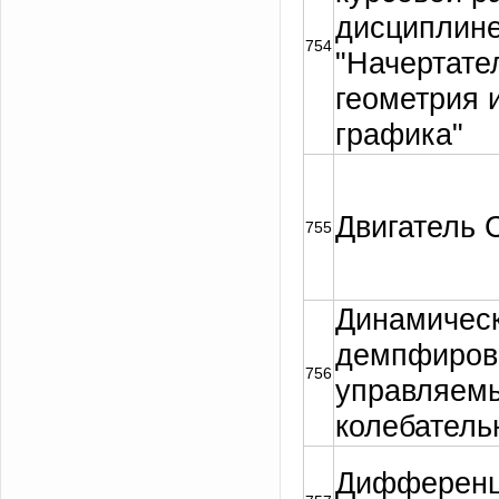
дисциплин
754
"Начертате
геометрия 
графика"
Двигатель 
755
Динамичес
демпфиров
756
управляем
колебатель
Дифференц