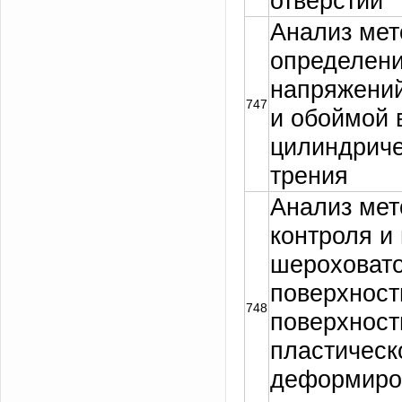
отверстий
Анализ мет
определени
напряжени
747
и обоймой 
цилиндриче
трения
Анализ мет
контроля и
шероховат
поверхност
748
поверхнос
пластическ
деформиро