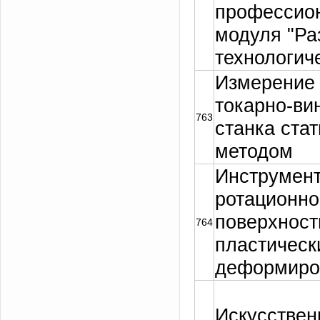
профессио
модуля "Ра
технологич
Измерение 
токарно-ви
763
станка ста
методом
Инструмент
ротационно
поверхнос
764
пластическ
деформиро
Искусстве