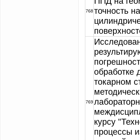
ППД на гео
точность н
768
цилиндрич
поверхност
Исследован
результир
погрешност
обработке 
токарном с
методическ
лабораторн
769
междисцип
курсу "Тех
процессы и