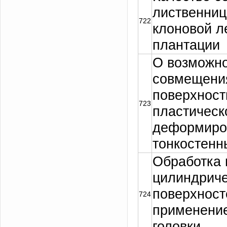
лиственниц
722
клоновой л
плантации
О возможн
совмещени
поверхност
723
пластическ
деформиро
тонкостенн
Обработка
цилиндрич
поверхност
724
применени
головки