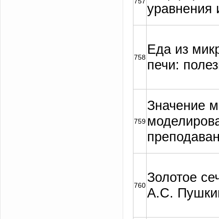
757
уравнения 
Еда из мик
758
печи: поле
Значение м
моделирова
759
преподаван
Золотое се
760
А.С. Пушки