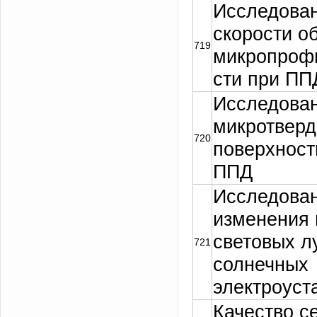
Исследован
скорости о
719
микропрофи
сти при ПП
Исследова
микротверд
720
поверхност
ППД
Исследован
изменения 
световых л
721
солнечных
электроуст
Качество с