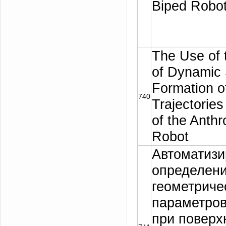
Biped Robot
The Use of 
of Dynamic 
Formation o
740
Trajectories
of the Anth
Robot
Автоматизи
определен
геометриче
параметров
при поверх