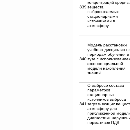
концентраций вредны
839
веществ,
выбрасываемых
стационарными
источниками в
атмосферу
Модель расстановки
учебных дисциплин п
периодам обучения в
840
вузе с использование
экспоненциальной
модели накопления
знаний
О выбросе состава
параметров
стационарных
источников выброса
841
загрязняющих вещест
атмосферу для
приближенной модел
диагностики нарушен
нормативов ПДВ