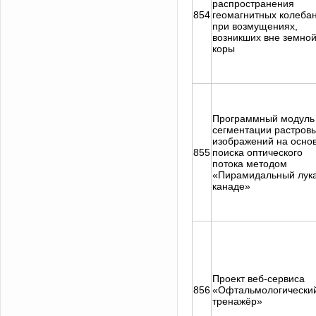
распространения
854
геомагнитных колеба
при возмущениях,
возникших вне земно
коры
Программный модуль
сегментации растров
изображений на осно
855
поиска оптического
потока методом
«Пирамидальный лука
канаде»
Проект веб-сервиса
856
«Офтальмологически
тренажёр»