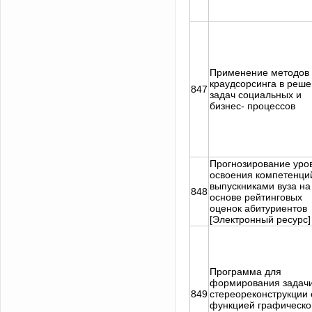
Применение методов
краудсорсинга в реш
847
задач социальных и
бизнес- процессов
Прогнозирование уро
освоения компетенци
выпускниками вуза на
848
основе рейтинговых
оценок абитуриентов
[Электронный ресурс]
Программа для
формирования задач
849
стереореконструкции 
функцией графическо