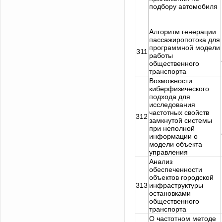
подбору автомобиля
Алгоритм генерации
пассажиропотока для
программной модели
311
работы
общественного
транспорта
Возможности
киберфизического
подхода для
исследования
частотных свойств
312
замкнутой системы
при неполной
информации о
модели объекта
управления
Анализ
обеспеченности
объектов городской
313
инфраструктуры
остановками
общественного
транспорта
О частотном методе