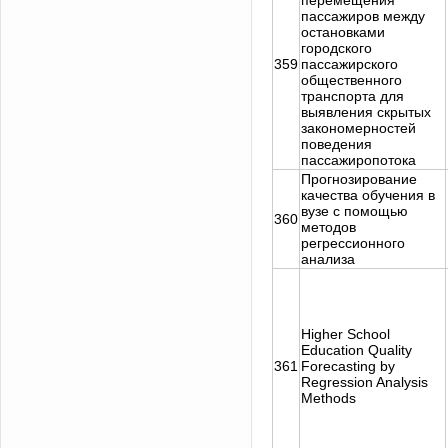
перемещения
пассажиров между
остановками
городского
359
пассажирского
общественного
транспорта для
выявления скрытых
закономерностей
поведения
пассажиропотока
Прогнозирование
качества обучения в
вузе с помощью
360
методов
регрессионного
анализа
Higher School
Education Quality
361
Forecasting by
Regression Analysis
Methods