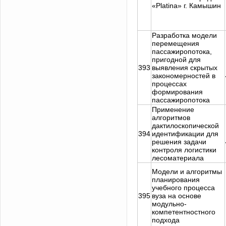
«Platina» г. Камышин
Разработка модели
перемещения
пассажиропотока,
пригодной для
393
выявления скрытых
закономерностей в
процессах
формирования
пассажиропотока
Применение
алгоритмов
дактилоскопической
394
идентификации для
решения задачи
контроля логистики
лесоматериала
Модели и алгоритмы
планирования
учебного процесса
395
вуза на основе
модульно-
компетентностного
подхода