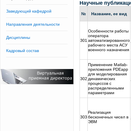
Научные публикац
Заведующий кафедрой
№
Название, ее вид
Направления деятельности
Особенности работы
оператора
Дисциплины
301
автоматизированного
рабочего места АСУ
военного назначения
Кадровый состав
Применение Matlab-
приложения PDEapp
для моделирования
302
динамических
процессов с
распределенными
параметрами
Реализация
303
бесконечных чисел в
ЭВМ