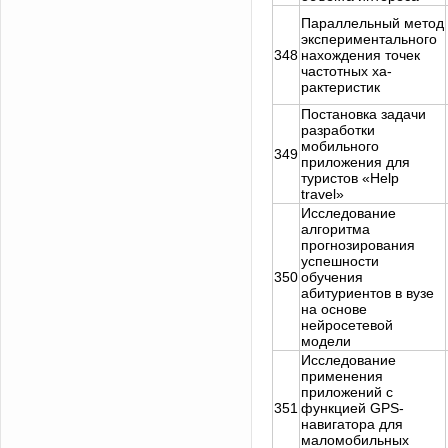
Параллельный метод
экспериментального
348
нахождения точек
частотных ха-
рактеристик
Постановка задачи
разработки
мобильного
349
приложения для
туристов «Нelp
trаvel»
Исследование
алгоритма
прогнозирования
успешности
350
обучения
абитуриентов в вузе
на основе
нейросетевой
модели
Исследование
применения
приложений с
351
функцией GPS-
навигатора для
маломобильных