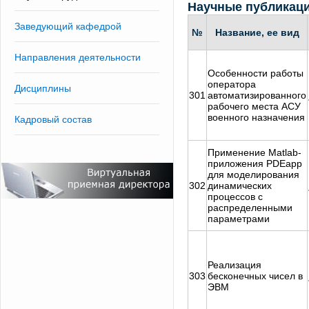
Научные публикац
Заведующий кафедрой
№
Название, ее вид
Направления деятельности
Особенности работы
оператора
Дисциплины
301
автоматизированного
рабочего места АСУ
военного назначения
Кадровый состав
Применение Matlab-
приложения PDEapp
для моделирования
302
динамических
процессов с
распределенными
параметрами
Реализация
303
бесконечных чисел в
ЭВМ