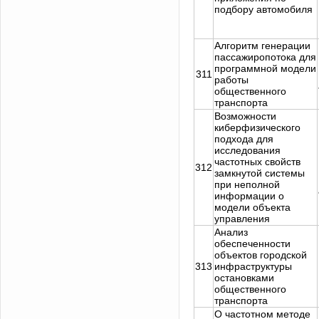
подбору автомобиля
Алгоритм генерации
пассажиропотока для
программной модели
311
работы
общественного
транспорта
Возможности
киберфизического
подхода для
исследования
частотных свойств
312
замкнутой системы
при неполной
информации о
модели объекта
управления
Анализ
обеспеченности
объектов городской
313
инфраструктуры
остановками
общественного
транспорта
О частотном методе