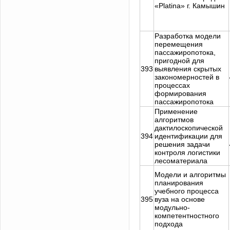
«Platina» г. Камышин
Разработка модели
перемещения
пассажиропотока,
пригодной для
393
выявления скрытых
закономерностей в
процессах
формирования
пассажиропотока
Применение
алгоритмов
дактилоскопической
394
идентификации для
решения задачи
контроля логистики
лесоматериала
Модели и алгоритмы
планирования
учебного процесса
395
вуза на основе
модульно-
компетентностного
подхода