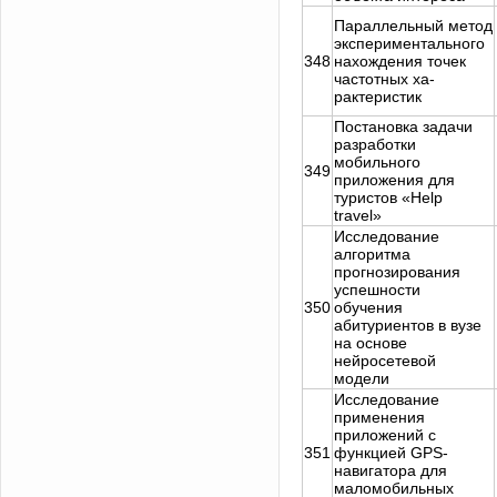
Параллельный метод
экспериментального
348
нахождения точек
частотных ха-
рактеристик
Постановка задачи
разработки
мобильного
349
приложения для
туристов «Нelp
trаvel»
Исследование
алгоритма
прогнозирования
успешности
350
обучения
абитуриентов в вузе
на основе
нейросетевой
модели
Исследование
применения
приложений с
351
функцией GPS-
навигатора для
маломобильных