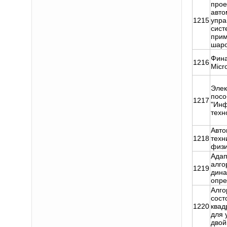
прое
авто
1215
упра
сист
прим
шаро
Фина
1216
Miсro
Элек
посо
1217
"Ин
техн
Авто
1218
техн
физи
Адап
алго
1219
дина
опре
Алго
сост
1220
квад
для 
двой