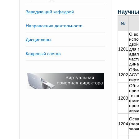
Научны
Заведующий кафедрой
№
Направления деятельности
О во
испо
Дисциплины
двой
1201
для 
Кадровый состав
адап
част
дина
Обуч
1202
АСУТ
вирт
Объе
орие
техн
1203
физи
прое
хими
Осва
1204
(пер
заоч