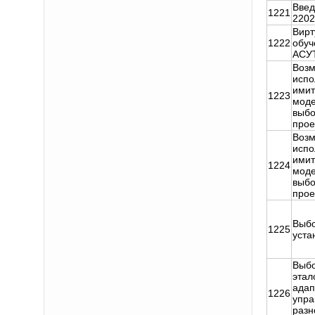
Введ
1221
220
Вирт
1222
обуч
АСУ
Возм
испо
имит
1223
моде
выбо
прое
Возм
испо
имит
1224
моде
выбо
прое
Выбо
1225
уста
Выбо
этал
адап
1226
упра
раз