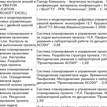
емы контроля знаний в
Городу Камышину - творческую молодежь : I
е VBA FOR
конференция, материалы конференции г. К
LICATION
г. / ВолгГТУ. - РПК "Политехник", 2006. - С. 5
CROSOFT EXCEL)
ез и моделирование
Синтез и моделирование цифровых управл
ровых управляющих
шкалой времени: монография / Е.Г. Крушель
ем с двойной шкалой
-,ВолгГТУ.-Москва,Машиностроение-1.2006. 
мени
ема планирования и
Система планирования и управления проект
вления проектами
за ходом выполнения проекта / Н.А. Панфи
 Line. Контроль за
указания к лабораторной работе по дисцип
м выполнения проекта
АСОИУ". - 0,68
ема планирования и
Система планирования и управления проект
вления проектами
системы. Разработка структура проекта. / Н
 Line. Настройка
Методические указания к лабораторной раб
емы. Разработка
"Проектирование АСОИУ". - 1,69
ктура проекта.
ема планирования и
Система планирования и управления проект
вления проектами
Определение параметров задач. Временной 
 Line. Определение
Панфилова.-Методические указания к лабо
метров задач.
дисциплине "Проектирование АСОИУ". - 0,9
енной анализ проекта
ема планирования и
Система планирования и управления проект
вления проектами
планирование проекта. / Н.А. Панфилова.-М
 Line. Ресурсное
лабораторной работе по дисциплине "Прое
ирование проекта.
1,69
ная задача