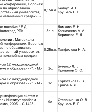
нологии : Материалы
ой конференции, Воронеж
во по образованию
Белоус И. Г.
0,15п.л.
рственный университет,
Крушель Е. Г.
 нелинейных средах». -
е пособие / Е.Д.
Ломкова Е. Н.
-Волгоград:РПК
3п.л.
Казначеева А. А.
Беришева Е. Д.
нологии : Материалы
ой конференции, Воронеж
тво по образованию
0,25п.л.
Панфилова Н. А.
рственный университет,
 нелинейных средах». -
зисы 12 международной
Бутенко Л. .
ке и образовании". - М.-
1с.
Привалов О. О.
зисы 12 международной
Сургутанов В. В.
ке и образовании". - М.-
1с.
Ершов А. Я.
дентификация систем и
ов / Институт проблем
Степанченко О. В.
9с.
сква, 2005. - С.1428-
Крушель Е. Г.