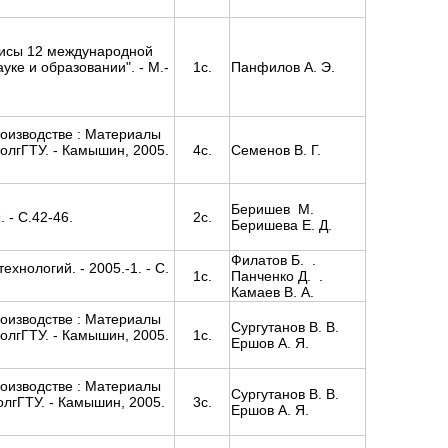
зисы 12 международной
ке и образовании". - М.-
1с.
Панфилов А. Э.
оизводстве : Материалы
ВолгГТУ. - Камышин, 2005.
4с.
Семенов В. Г.
Беришев М.
. - С.42-46.
2с.
Беришева Е. Д.
Филатов Б. .
нологий. - 2005.-1. - С.
1с.
Панченко Д. .
Камаев В. А.
оизводстве : Материалы
Сургутанов В. В.
ВолгГТУ. - Камышин, 2005.
1с.
Ершов А. Я.
оизводстве : Материалы
Сургутанов В. В.
ВолгГТУ. - Камышин, 2005.
3с.
Ершов А. Я.