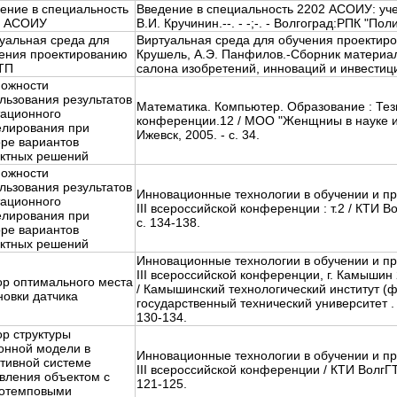
ение в специальность
Введение в специальность 2202 АСОИУ: учеб
2 АСОИУ
В.И. Кручинин.--. - -;-. - Волгоград:РПК "Пол
уальная среда для
Виртуальная среда для обучения проектиро
ения проектированию
Крушель, А.Э. Панфилов.-Сборник материа
ТП
салона изобретений, инноваций и инвестици
ожности
льзования результатов
Математика. Компьютер. Образование : Те
ационного
конференции.12 / МОО "Женщниы в науке и 
лирования при
Ижевск, 2005. - с. 34.
ре вариантов
ктных решений
ожности
льзования результатов
Инновационные технологии в обучении и пр
ационного
III всероссийской конференции : т.2 / КТИ В
лирования при
с. 134-138.
ре вариантов
ктных решений
Инновационные технологии в обучении и пр
III всероссийской конференции, г. Камышин 2
р оптимального места
/ Камышинский технологический институт (
новки датчика
государственный технический университет . -
130-134.
р структуры
онной модели в
Инновационные технологии в обучении и пр
тивной системе
III всероссийской конференции / КТИ ВолгГТ
вления объектом с
121-125.
нотемповыми