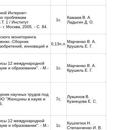
ной Интернет-
по проблемам
Камаев В. А.
1с.
. 1 / Институт
Ладыгин Д. О.
. Москва, 2005. - С. 84.
еского мониторинга
ченко.-Сборник
Марченко В. А.
0,13п.л.
зобретений, инноваций и
Крушель Е. Г.
зисы 12 международной
Марченко В. А.
ке и образовании". - М.-
1с.
Крушель Е. Г.
рник научных трудов под
Лукьянов В. .
 МОО "Женщниы в науке и
7с.
Кузнецова Е. С.
6.
зисы 12 международной
Кушпетюк Н. .
ке и образовании". - М.-
1с.
Степанченко И. В.