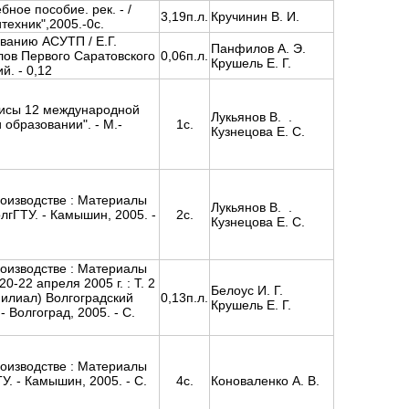
ное пособие. рек. - /
3,19п.л.
Кручинин В. И.
итехник",2005.-0c.
ванию АСУТП / Е.Г.
Панфилов А. Э.
лов Первого Саратовского
0,06п.л.
Крушель Е. Г.
й. - 0,12
зисы 12 международной
Лукьянов В. .
образовании". - М.-
1с.
Кузнецова Е. С.
оизводстве : Материалы
Лукьянов В. .
олгГТУ. - Камышин, 2005. -
2с.
Кузнецова Е. С.
оизводстве : Материалы
0-22 апреля 2005 г. : Т. 2
Белоус И. Г.
филиал) Волгоградский
0,13п.л.
Крушель Е. Г.
 Волгоград, 2005. - C.
оизводстве : Материалы
У. - Камышин, 2005. - C.
4с.
Коноваленко А. В.