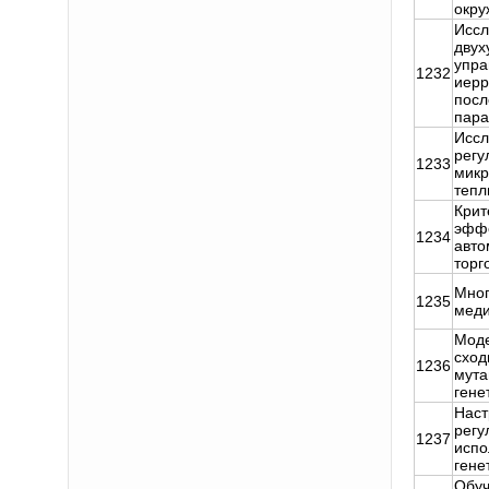
окр
Иссл
двух
упра
1232
иерр
посл
пара
Иссл
регу
1233
микр
тепл
Крит
эффе
1234
авто
торг
Мног
1235
меди
Моде
сход
1236
мута
гене
Наст
регу
1237
испо
гене
Обуч