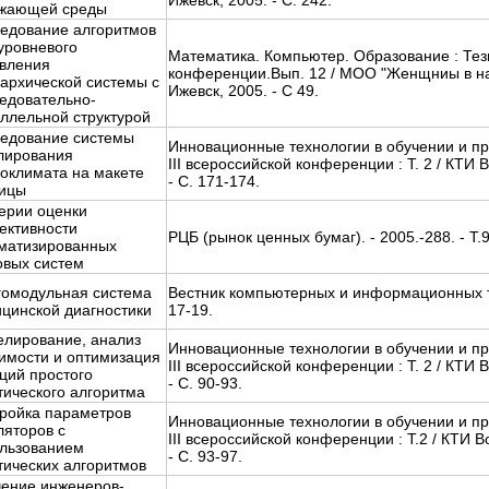
Ижевск, 2005. - С. 242.
ужающей среды
едование алгоритмов
уровневого
Математика. Компьютер. Образование : Те
вления
конференции.Вып. 12 / МОО "Женщниы в нау
архической системы с
Ижевск, 2005. - С 49.
едовательно-
ллельной структурой
едование системы
Инновационные технологии в обучении и пр
лирования
III всероссийской конференции : Т. 2 / КТИ 
оклимата на макете
- С. 171-174.
ицы
ерии оценки
ктивности
РЦБ (рынок ценных бумаг). - 2005.-288. - Т.9
матизированных
овых систем
омодульная система
Вестник компьютерных и информационных тех
цинской диагностики
17-19.
лирование, анализ
Инновационные технологии в обучении и пр
имости и оптимизация
III всероссийской конференции : Т. 2 / КТИ 
ций простого
- С. 90-93.
тического алгоритма
ройка параметров
Инновационные технологии в обучении и пр
ляторов с
III всероссийской конференции : Т.2 / КТИ 
льзованием
- С. 93-97.
тических алгоритмов
ение инженеров-