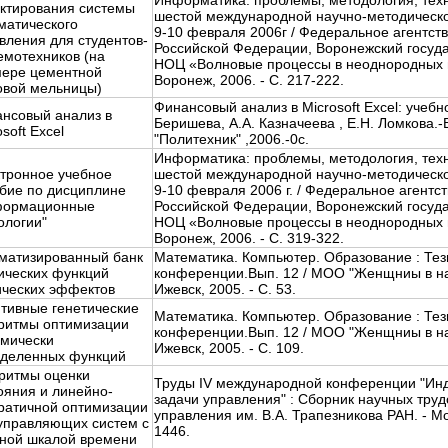
Информатика: проблемы, методология, тех
ктирования системы
шестой международной научно-методическ
матического
9-10 февраля 2006г / Федеральное агентст
вления для студентов-
Российской Федерации, Воронежский госуда
емотехников (на
НОЦ «Волновые процессы в неоднородных и
ере цементной
Воронеж, 2006. - C. 217-222.
вой мельницы)
Финансовый анализ в Miсrosoft Excel: учебно
нсовый анализ в
Беришева, А.А. Казначеева , Е.Н. Ломкова.
soft Excel
"Политехник" ,2006.-0c.
Информатика: проблемы, методология, тех
тронное учебное
шестой международной научно-методическ
бие по дисциплине
9-10 февраля 2006 г. / Федеральное агентс
формационные
Российской Федерации, Воронежский госуда
ологии"
НОЦ «Волновые процессы в неоднородных и
Воронеж, 2006. - С. 319-322.
матизированный банк
Математика. Компьютер. Образование : Те
ических функций
конференции.Вып. 12 / МОО "Женщниы в нау
ческих эффектов
Ижевск, 2005. - С. 53.
тивные генетические
Математика. Компьютер. Образование : Те
ритмы оптимизации
конференции.Вып. 12 / МОО "Женщниы в нау
мически
Ижевск, 2005. - С. 109.
деленных функций
ритмы оценки
Труды IV международной конференции "Ин
ояния и линейно-
задачи управления" : Сборник научных труд
ратичной оптимизации
управления им. В.А. Трапезникова РАН. - Мо
управляющих систем с
1446.
ной шкалой времени