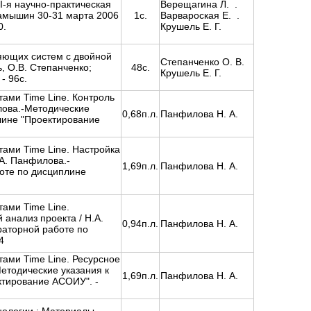
I-я научно-практическая
Верещагина Л. .
амышин 30-31 марта 2006
1с.
Варвароская Е. .
0.
Крушель Е. Г.
яющих систем с двойной
Степанченко О. В.
, О.В. Степанченко;
48с.
Крушель Е. Г.
- 96с.
ами Time Line. Контроль
лова.-Методические
0,68п.л.
Панфилова Н. А.
лине "Проектирование
ами Time Line. Настройка
.А. Панфилова.-
1,69п.л.
Панфилова Н. А.
оте по дисциплине
ами Time Line.
анализ проекта / Н.А.
0,94п.л.
Панфилова Н. А.
раторной работе по
4
ами Time Line. Ресурсное
етодические указания к
1,69п.л.
Панфилова Н. А.
ктирование АСОИУ". -