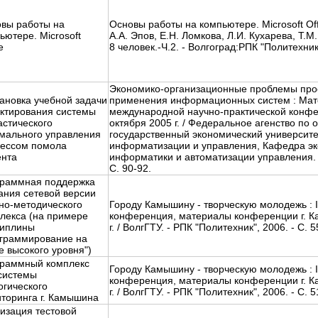
вы работы на
Основы работы на компьютере. Microsoft Off
ьютере. Microsoft
А.А. Эпов, Е.Н. Ломкова, Л.И. Кухарева, Т.М
e
8 человек.-Ч.2. - Волгоград:РПК "Политехник
Экономико-организационные проблемы про
ановка учебной задачи
применения информационных систем : Мате
ктирования системы
международной научно-практической конфе
астического
октября 2005 г. / Федеральное агенство по 
мального управления
государственный экономический университе
ессом помола
информатизации и управления, Кафедра э
нта
информатики и автоматизации управления. -
С. 90-92.
раммная поддержка
ания сетевой версии
но-методического
Городу Камышину - творческую молодежь : I
лекса (на примере
конференция, материалы конференции г. К
циплины
г. / ВолгГТУ. - РПК "Политехник", 2006. - С. 5
граммирование на
е высокого уровня")
раммный комплекс
Городу Камышину - творческую молодежь : I
системы
конференция, материалы конференции г. К
огического
г. / ВолгГТУ. - РПК "Политехник", 2006. - C. 5
торинга г. Камышина
изация тестовой