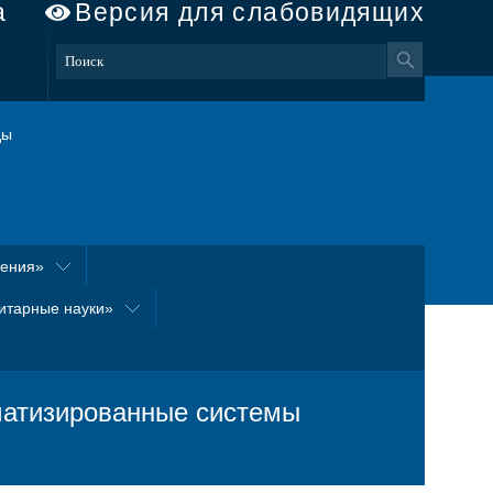
а
Версия для слабовидящих
ды
оения»
итарные науки»
матизированные системы