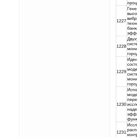
проц
Гене
высо
вибр
1227
техн
банк
эфф
Двух
сист
1228
мони
горо
Иден
сост
моде
1229
сист
мони
горо
Испо
моде
пере
1230
иссл
наде
эффе
функ
Иссл
расп
1231
конт