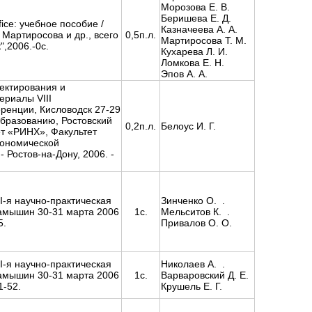
Морозова Е. В.
Беришева Е. Д.
ice: учебное пособие /
Казначеева А. А.
. Мартиросова и др., всего
0,5п.л.
Мартиросова Т. М.
",2006.-0c.
Кухарева Л. И.
Ломкова Е. Н.
Эпов А. А.
ектирования и
риалы VIII
ренции, Кисловодск 27-29
образованию, Ростовский
0,2п.л.
Белоус И. Г.
т «РИНХ», Факультет
кономической
 Ростов-на-Дону, 2006. -
I-я научно-практическая
Зинченко О. .
амышин 30-31 марта 2006
1с.
Мельситов К. .
5.
Привалов О. О.
I-я научно-практическая
Николаев А. .
амышин 30-31 марта 2006
1с.
Варваровский Д. Е.
1-52.
Крушель Е. Г.