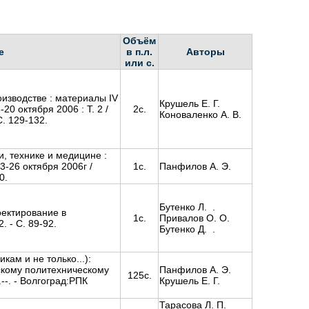
Объём
е
в п.л.
Авторы
или с.
изводстве : материалы IV
Крушель Е. Г.
0 октября 2006 : Т. 2 /
2с.
Коноваленко А. В.
. 129-132.
, технике и медицине :
-26 октября 2006г /
1с.
Панфилов А. Э.
0.
Бутенко Л. .
оектирование в
1с.
Привалов О. О.
. - С. 89-92.
Бутенко Д. .
ам и не только...):
скому политехническому
Панфилов А. Э.
125с.
--. - Волгоград:РПК
Крушель Е. Г.
Тарасова Л. П.