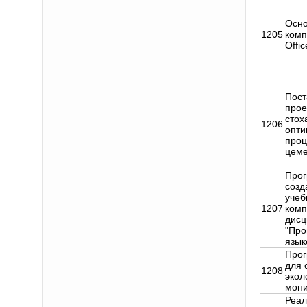
Осно
1205
комп
Offic
Пост
прое
стох
1206
опти
проц
цеме
Прог
созд
учеб
1207
комп
дис
"Про
язык
Прог
для 
1208
экол
мони
Реал