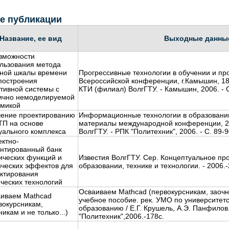
е публикации
Название, ее вид
Выходные данны
зможности
льзования метода
ной шкалы времени
Прогрессивные технологии в обучении и про
построения
Всероссийской конференции, г.Камышин, 18-2
тивной системы с
КТИ (филиал) ВолгГТУ. - Камышин, 2006. - С
ично немоделируемой
микой
ение проектированию
Информационные технологии в образовании
П на основе
материалы международной конференции, 23
уального комплекса
ВолгГТУ. - РПК "Политехник", 2006. - С. 89-9
ктно-
нтированный банк
ических функций и
Известия ВолгГТУ. Сер. Концептуальное пр
ческих эффектов для
образовании, технике и технологии. - 2006.-2
ктирования
ческих технологий
Осваиваем Mathcad (первокурсникам, заочник
иваем Mathcad
учебное пособие. рек. УМО по университет
вокурсникам,
образованию / Е.Г. Крушель, А.Э. Панфилов.
никам и не только...)
"Политехник",2006.-178c.