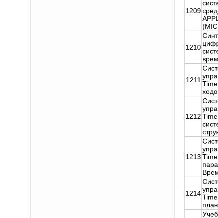
сист
1209
сред
APP
(MI
Синт
циф
1210
сист
вре
Сист
упра
1211
Time
ходо
Сист
упра
1212
Time
сист
стру
Сист
упра
1213
Time
пара
Врем
Сист
упра
1214
Time
план
Учеб