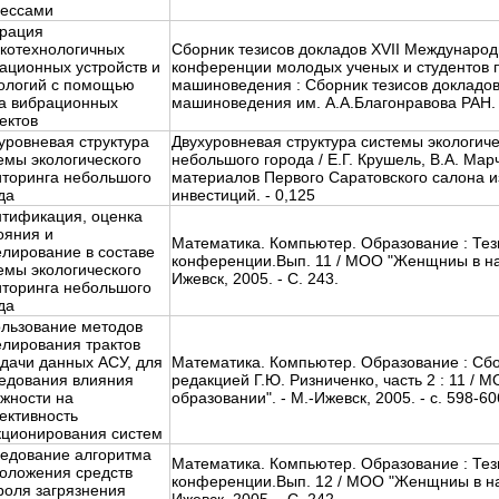
ессами
рация
котехнологичных
Сборник тезисов докладов XVII Международ
ационных устройств и
конференции молодых ученых и студентов 
ологий с помощью
машиноведения : Сборник тезисов докладов.Т
а вибрационных
машиноведения им. А.А.Благонравова РАН. - г
ектов
уровневая структура
Двухуровневая структура системы экологич
емы экологического
небольшого города / Е.Г. Крушель, В.А. Мар
торинга небольшого
материалов Первого Саратовского салона и
да
инвестиций. - 0,125
тификация, оценка
ояния и
Математика. Компьютер. Образование : Те
лирование в составе
конференции.Вып. 11 / МОО "Женщниы в нау
емы экологического
Ижевск, 2005. - С. 243.
торинга небольшого
да
льзование методов
лирования трактов
дачи данных АСУ, для
Математика. Компьютер. Образование : Сбо
едования влияния
редакцией Г.Ю. Ризниченко, часть 2 : 11 /
жности на
образовании". - М.-Ижевск, 2005. - с. 598-60
ктивность
ционирования систем
едование алгоритма
Математика. Компьютер. Образование : Те
оложения средств
конференции.Вып. 12 / МОО "Женщниы в нау
роля загрязнения