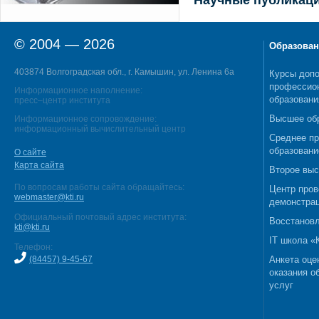
Научные публикац
© 2004 — 2026
Образован
403874 Волгоградская обл., г. Камышин, ул. Ленина 6а
Курсы допо
профессио
Информационное наполнение:
образовани
пресс–центр института
Высшее об
Информационное сопровождение:
информационный вычислительный центр
Среднее п
образовани
О сайте
Карта сайта
Второе выс
По вопросам работы сайта обращайтесь:
Центр пров
webmaster@kti.ru
демонстрац
Официальный почтовый адрес института:
Восстановл
kti@kti.ru
IT школа 
Телефон:
(84457) 9-45-67
Анкета оце
оказания о
услуг