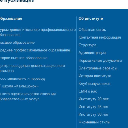
е публикации
бразование
Об институте
урсы дополнительного профессионального
Обратная связь
бразования
Контактная информация
ысшее образование
Структура
реднее профессиональное образование
Администрация
торое высшее образование
Нормативные документы
ентр проведения демонстрационного
Электронные сервисы
кзамена
История института
осстановление и перевод
Клуб выпускников
T школа «Камышонок»
СМИ о нас
нкета оценки качества оказания
бразовательных услуг
Институту 20 лет
Институту 25 лет
Институту 30 лет
Фирменный стиль