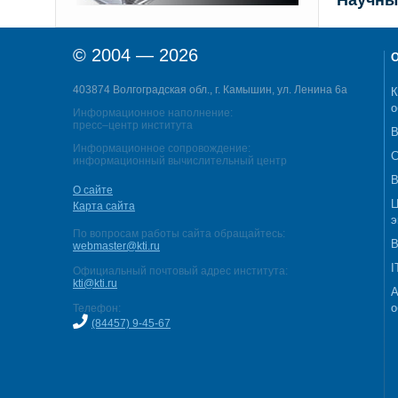
Научны
© 2004 — 2026
О
403874 Волгоградская обл., г. Камышин, ул. Ленина 6а
К
о
Информационное наполнение:
пресс–центр института
В
Информационное сопровождение:
С
информационный вычислительный центр
В
О сайте
Ц
Карта сайта
э
По вопросам работы сайта обращайтесь:
В
webmaster@kti.ru
I
Официальный почтовый адрес института:
kti@kti.ru
А
о
Телефон:
(84457) 9-45-67