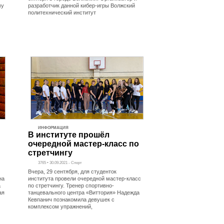
му
разработчик данной кибер-игры Волжский
политехнический институт
ИНФОРМАЦИЯ
В институте прошёл
очередной мастер-класс по
стретчингу
3765 • 30.09.2021 - Спорт
Вчера, 29 сентября, для студенток
на
института провели очередной мастер-класс
а
по стретчингу. Тренер спортивно-
ая
танцевального центра «Виттория» Надежда
Кевпанич познакомила девушек с
комплексом упражнений,