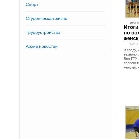
Спорт
Студенческая жизнь
ИТОГИ
Итоги
Трудоустройство
по во
женск
3440 • 2
Архив новостей
В среду,
технолог
ВолгГТУ 
первенст
женских 