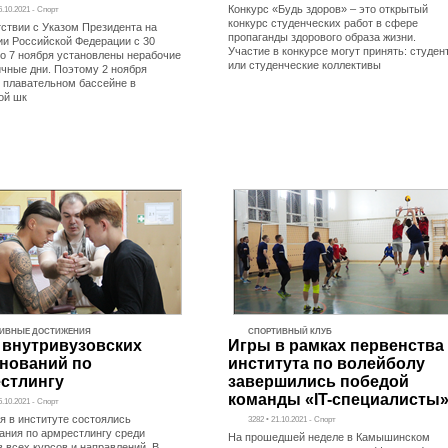
Конкурс «Будь здоров» – это открытый
6.10.2021 - Спорт
конкурс студенческих работ в сфере
тствии с Указом Президента на
пропаганды здорового образа жизни.
ии Российской Федерации с 30
Участие в конкурсе могут принять: студен
по 7 ноября установлены нерабочие
или студенческие коллективы
ичные дни. Поэтому 2 ноября
в плавательном бассейне в
ой шк
ИВНЫЕ ДОСТИЖЕНИЯ
СПОРТИВНЫЙ КЛУБ
 внутривузовских
Игры в рамках первенства
нований по
института по волейболу
стлингу
завершились победой
команды «IT-специалисты
5.10.2021 - Спорт
ря в институте состоялись
3282 • 21.10.2021 - Спорт
ания по армрестлингу среди
На прошедшей неделе в Камышинском
в всех курсов и направлений. В