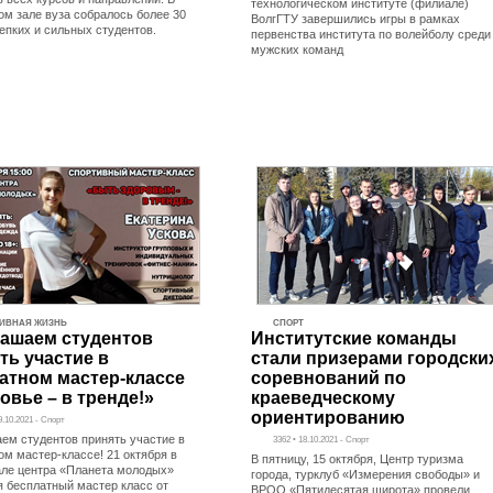
технологическом институте (филиале)
ом зале вуза собралось более 30
ВолгГТУ завершились игры в рамках
епких и сильных студентов.
первенства института по волейболу среди
мужских команд
ИВНАЯ ЖИЗНЬ
СПОРТ
ашаем студентов
Институтские команды
ть участие в
стали призерами городски
атном мастер-классе
соревнований по
овье – в тренде!»
краеведческому
ориентированию
9.10.2021 - Спорт
ем студентов принять участие в
3362 • 18.10.2021 - Спорт
ом мастер-классе! 21 октября в
В пятницу, 15 октября, Центр туризма
зале центра «Планета молодых»
города, турклуб «Измерения свободы» и
я бесплатный мастер класс от
ВРОО «Пятидесятая широта» провели