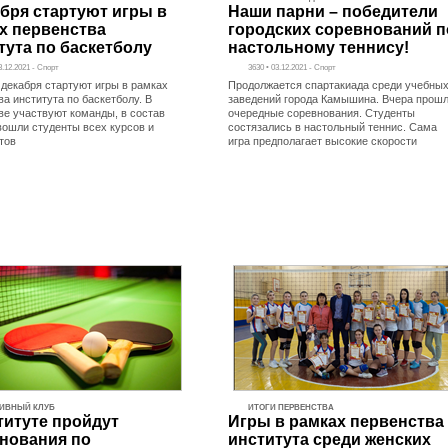
абря стартуют игры в
Наши парни – победители
х первенства
городских соревнований п
тута по баскетболу
настольному теннису!
3.12.2021 - Спорт
3630 • 03.12.2021 - Спорт
 декабря стартуют игры в рамках
Продолжается спартакиада среди учебны
а института по баскетболу. В
заведений города Камышина. Вчера прош
ве участвуют команды, в состав
очередные соревнования. Студенты
вошли студенты всех курсов и
состязались в настольный теннис. Сама
тов
игра предполагает высокие скорости
ИВНЫЙ КЛУБ
ИТОГИ ПЕРВЕНСТВА
титуте пройдут
Игры в рамках первенства
нования по
института среди женских