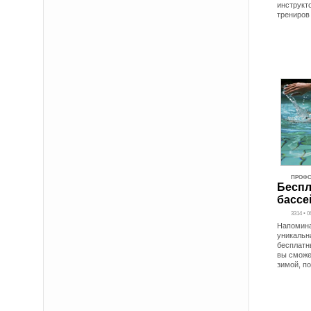
инструкт
трениров
ПРОФС
Беспл
бассе
3314 • 0
Напомина
уникальн
бесплатн
вы сможе
зимой, п