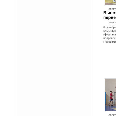
СПОРТ
В инс
перве
3553 • 1
6 декабр
Камышинс
(филиала
направле
Первыми 
СПОРТ