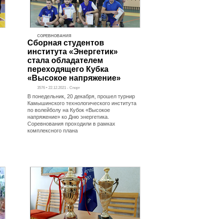
СОРЕВНОВАНИЯ
Сборная студентов
института «Энергетик»
стала обладателем
переходящего Кубка
«Высокое напряжение»
3576 • 22.12.2021 - Спорт
В понедельник, 20 декабря, прошел турнир
Камышинского технологического института
по волейболу на Кубок «Высокое
напряжение» ко Дню энергетика.
Соревнования проходили в рамках
комплексного плана