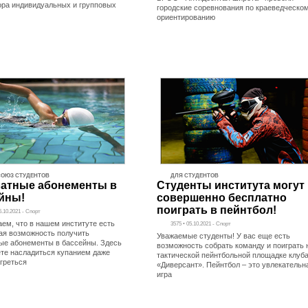
ора индивидуальных и групповых
городские соревнования по краеведческо
ориентированию
ОЮЗ СТУДЕНТОВ
ДЛЯ СТУДЕНТОВ
атные абонементы в
Студенты института могут
йны!
совершенно бесплатно
поиграть в пейнтбол!
6.10.2021 - Спорт
ем, что в нашем институте есть
3575 • 05.10.2021 - Спорт
ая возможность получить
Уважаемые студенты! У вас еще есть
ые абонементы в бассейны. Здесь
возможность собрать команду и поиграть 
те насладиться купанием даже
тактической пейнтбольной площадке клуб
огреться
«Диверсант». Пейнтбол – это увлекательн
игра