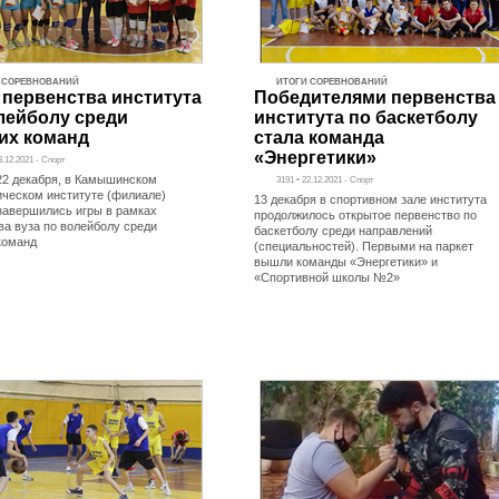
 СОРЕВНОВАНИЙ
ИТОГИ СОРЕВНОВАНИЙ
 первенства института
Победителями первенства
лейболу среди
института по баскетболу
их команд
стала команда
«Энергетики»
3.12.2021 - Спорт
 22 декабря, в Камышинском
3191 • 22.12.2021 - Спорт
ическом институте (филиале)
13 декабря в спортивном зале института
завершились игры в рамках
продолжилось открытое первенство по
ва вуза по волейболу среди
баскетболу среди направлений
команд
(специальностей). Первыми на паркет
вышли команды «Энергетики» и
«Спортивной школы №2»