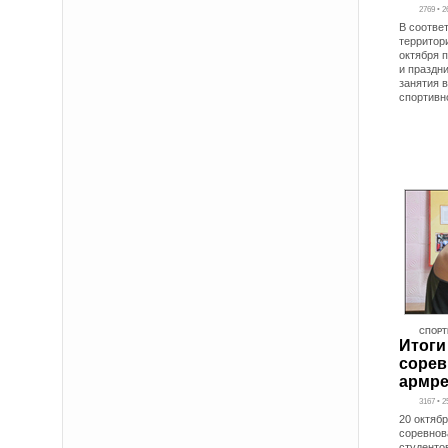
2769 • 2
В соотве
территор
октября 
и праздн
занятия 
спортивн
СПОРТ
Итоги
сорев
армре
3167 • 2
20 октяб
соревнов
студенто