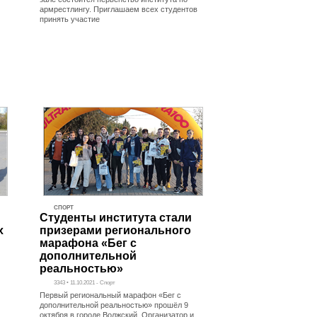
армрестлингу. Приглашаем всех студентов
принять участие
СПОРТ
Студенты института стали
х
призерами регионального
марафона «Бег с
дополнительной
реальностью»
3343 • 11.10.2021 - Спорт
Первый региональный марафон «Бег с
дополнительной реальностью» прошёл 9
октября в городе Волжский. Организатор и