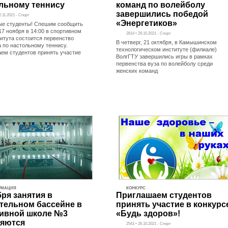
льному теннису
команд по волейболу
завершились победой
2.11.2021 - Спорт
«Энергетиков»
е студенты! Спешим сообщить
17 ноября в 14:00 в спортивном
2814 • 29.10.2021 - Спорт
титута состоится первенство
В четверг, 21 октября, в Камышинском
а по настольному теннису.
технологическом институте (филиале)
ем студентов принять участие
ВолгГТУ завершились игры в рамках
первенства вуза по волейболу среди
женских команд
РМАЦИЯ
КОНКУРС
бря занятия в
Приглашаем студентов
тельном бассейне в
принять участие в конкурс
ивной школе №3
«Будь здоров»!
яются
2541 • 26.10.2021 - Спорт