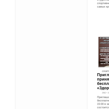
спортивн
самых кр
СПОРТ
Пригл
приня
беспл
«Здор
2982 • 1
Приглаша
бесплатн
15:00 в 
состоитс