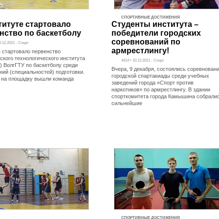
СПОРТИВНЫЕ ДОСТИЖЕНИЯ
титуте стартовало
Студенты института –
нство по баскетболу
победители городских
соревнований по
0.12.2021 - Спорт
армрестлингу!
я стартовало первенство
кого технологического института
4414 • 10.12.2021 - Спорт
) ВолгГТУ по баскетболу среди
Вчера, 9 декабря, состоялись соревнован
ний (специальностей) подготовки.
городской спартакиады среди учебных
на площадку вышли команда
заведений города «Спорт против
наркотиков» по армрестлингу. В здании
спорткомитета города Камышина собрали
сильнейшие
СПОРТИВНЫЕ ДОСТИЖЕНИЯ