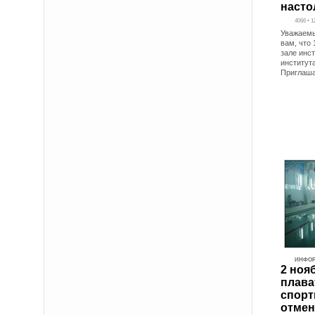
насто
4066 • 1
Уважаемы
вам, что 
зале инс
институт
Приглаша
ИНФО
2 ноя
плава
спорт
отмен