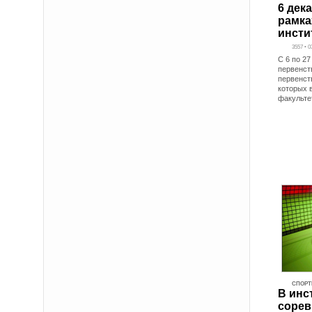
6 дек
рамка
инсти
3557 • 0
C 6 по 27
первенств
первенст
которых 
факульте
СПОРТ
В инс
сорев