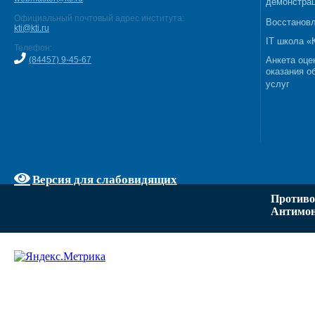
демонстрац
Официальный почтовый адрес института:
Восстановл
kti@kti.ru
IT школа 
Телефон:
(84457) 9-45-67
Анкета оце
оказания о
услуг
Версия для слабовидящих
Противо
Антимон
Задать вопрос