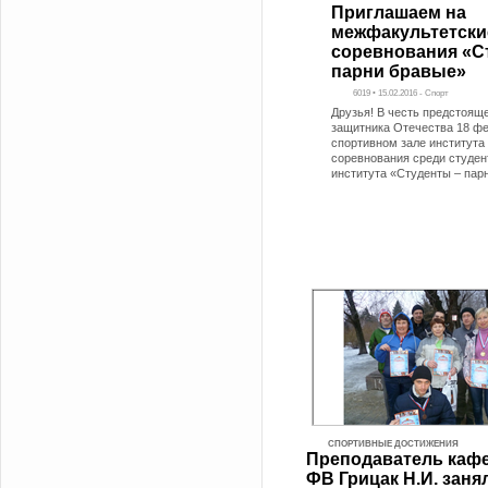
Приглашаем на
межфакультетски
соревнования «С
парни бравые»
6019 • 15.02.2016 - Спорт
Друзья! В честь предстоящ
защитника Отечества 18 фе
спортивном зале института
соревнования среди студен
института «Студенты – пар
СПОРТИВНЫЕ ДОСТИЖЕНИЯ
Преподаватель каф
ФВ Грицак Н.И. заня