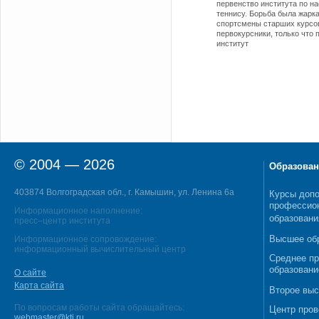
первенство института по н
теннису. Борьба была жарк
спортсмены старших курсо
первокурсники, только что
институт
© 2004 — 2026
Образован
403874 Волгоградская обл., г. Камышин, ул. Ленина 6а
Курсы допо
профессио
Информационное наполнение:
образовани
пресс–центр института
Высшее об
Информационное сопровождение:
информационный вычислительный центр
Среднее п
образовани
О сайте
Карта сайта
Второе выс
По вопросам работы сайта обращайтесь:
Центр пров
webmaster@kti.ru