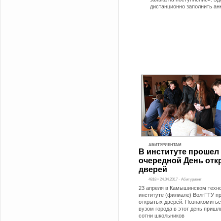
дистанционно заполнить ан
АБИТУРИЕНТАМ
В институте прошел
очередной День от
дверей
4818 • 24.04.2017 - Абитуриент
23 апреля в Камышинском техн
институте (филиале) ВолгГТУ п
открытых дверей. Познакомитьс
вузом города в этот день пришл
сотни школьников