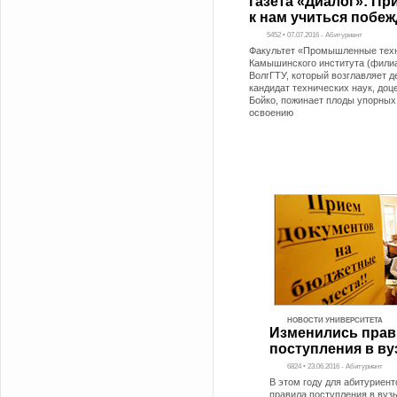
газета «Диалог»: Пр
к нам учиться побеж
5452 • 07.07.2016 - Абитуриент
Факультет «Промышленные тех
Камышинского института (фили
ВолгГТУ, который возглавляет д
кандидат технических наук, доц
Бойко, пожинает плоды упорных
освоению
НОВОСТИ УНИВЕРСИТЕТА
Изменились прав
поступления в в
6824 • 23.06.2016 - Абитуриент
В этом году для абитуриен
правила поступления в вузы