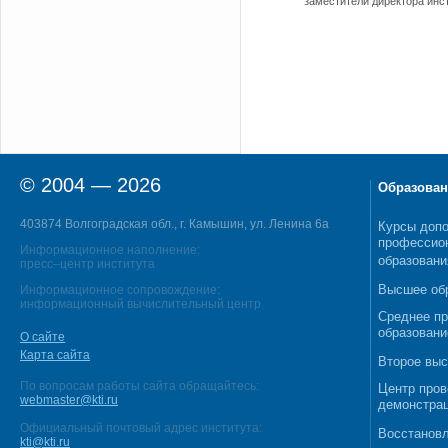
заместители директора инс
© 2004 — 2026
Образован
403874 Волгоградская обл., г. Камышин, ул. Ленина 6а
Курсы допо
профессио
Информационное наполнение:
образовани
пресс–центр института
Высшее об
Информационное сопровождение:
информационный вычислительный центр
Среднее п
образовани
О сайте
Карта сайта
Второе выс
По вопросам работы сайта обращайтесь:
Центр пров
webmaster@kti.ru
демонстрац
Официальный почтовый адрес института:
Восстановл
kti@kti.ru