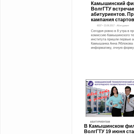
Камышинский фи
ВолгГТУ встреча
абитуриентов. П
кампания старто
6037 • 23.06.2017 - Абитуриент
Сегодня ровно в 8 утра в 
комиссию Камышинского те
института пришли первые а
Камышанка Анна Яблокова 
информатику, очную форму
АБИТУРИЕНТАМ
В Камышинском фи
ВолгГТУ 19 июня ст