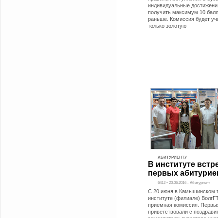
индивидуальные достижени
получить максимум 10 балло
раньше. Комиссия будет уч
только золотую
АБИТУРИЕНТУ
В институте встр
первых абитурие
6412 • 20.06.2016 - Абитуриент
С 20 июня в Камышинском 
институте (филиале) ВолгГ
приемная комиссия. Первы
приветствовали с поздрав