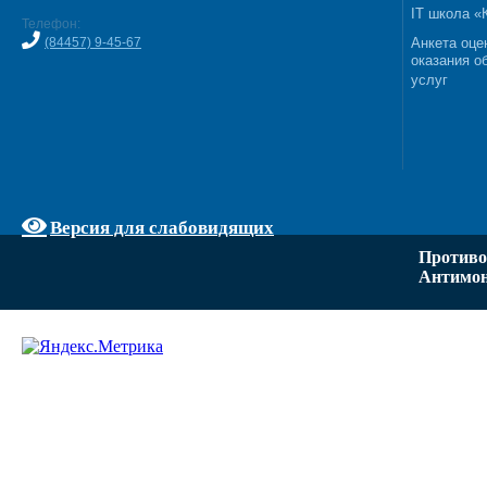
IT школа 
Телефон:
(84457) 9-45-67
Анкета оце
оказания о
услуг
Версия для слабовидящих
Противо
Антимон
Задать вопрос