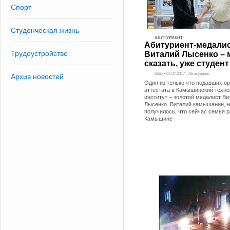
Спорт
Студенческая жизнь
АБИТУРИЕНТ
Абитуриент-медали
Трудоустройство
Виталий Лысенко –
сказать, уже студент
6551 • 07.07.2017 - Абитуриент
Архив новостей
Один из только что подавших о
аттестата в Камышинский техно
институт – золотой медалист Ви
Лысенко. Виталий камышанин, н
получилось, что сейчас семья р
Камышине