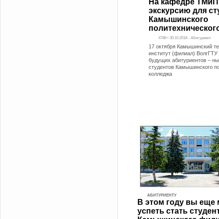
На кафедре ТМиП
экскурсию для ст
Камышинского
политехническог
4788 • 30.10.2018 - Абитуриент
17 октября Камышинский т
институт (филиал) ВолгГТУ
будущих абитуриентов – н
студентов Камышинского п
колледжа
АБИТУРИЕНТУ
В этом году вы еще
успеть стать студен