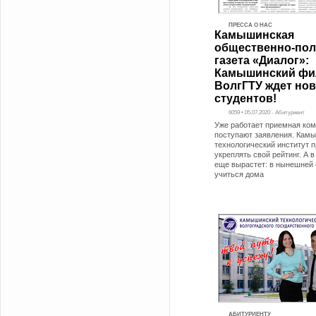
ПРЕССА О НАС
Камышинская
общественно-пол
газета «Диалог»:
Камышинский фи
ВолгГТУ ждет но
студентов!
6059 • 05.07.2020 - Абитуриент
Уже работает приемная ком
поступают заявления. Кам
технологический институт 
укреплять свой рейтинг. А в
еще вырастет: в нынешней
учиться дома
АБИТУРИЕНТУ