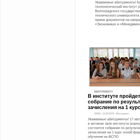
Уважаемые абитуриенты! 
технологический институт 
Волгоградского государств
технического университета
прием документов на напр
«Экономика» и «Менеджме
АБИТУРИЕНТУ
В институте пройде
собрание по резуль
зачисления на 1 ку
10436 • 15.08.2019 - Абитуриент
Уважаемые абитуриенты! 17 авгу
в актовом зале института (корпу
состоится собрание по результ
зачисления на 1 курс очной фо
обучения на ФСПО