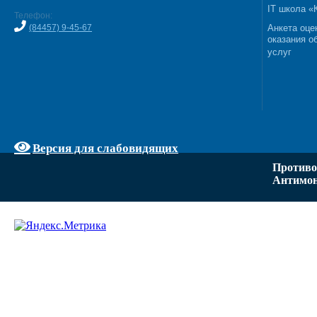
IT школа 
Телефон:
(84457) 9-45-67
Анкета оце
оказания о
услуг
Версия для слабовидящих
Противо
Антимон
Задать вопрос