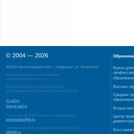
© 2004 — 2026
Образован
403874 Волгоградская обл., г. Камышин, ул. Ленина 6а
Курсы допо
профессио
Информационное наполнение:
образовани
пресс–центр института
Высшее об
Информационное сопровождение:
информационный вычислительный центр
Среднее п
образовани
О сайте
Карта сайта
Второе выс
По вопросам работы сайта обращайтесь:
Центр пров
webmaster@kti.ru
демонстрац
Официальный почтовый адрес института:
Восстановл
kti@kti.ru