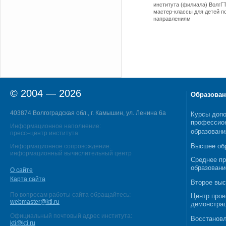
института (филиала) ВолгГ
мастер-классы для детей п
направлениям
© 2004 — 2026
Образован
403874 Волгоградская обл., г. Камышин, ул. Ленина 6а
Курсы допо
профессио
Информационное наполнение:
образовани
пресс–центр института
Высшее об
Информационное сопровождение:
информационный вычислительный центр
Среднее п
образовани
О сайте
Карта сайта
Второе выс
По вопросам работы сайта обращайтесь:
Центр пров
webmaster@kti.ru
демонстрац
Официальный почтовый адрес института:
Восстановл
kti@kti.ru