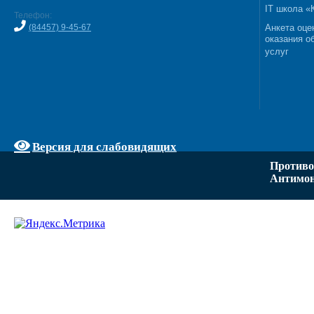
IT школа 
Телефон:
(84457) 9-45-67
Анкета оце
оказания о
услуг
Версия для слабовидящих
Противо
Антимон
Задать вопрос