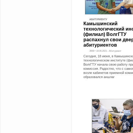
АБИТУРИЕНТУ
Камышинский
технологический ин
(филиал) ВолгГТУ
распахнул свои две
абитуриентов
3668 • 18.06.2021 - Абитуриент
Сегодня, 18 июня, в Камышинск
технологическом институте (фи
ВолгГТУ начала свою работу п
комиссия. Радостно, что с само
возле кабинетов приемной коми
образовался аншлаг