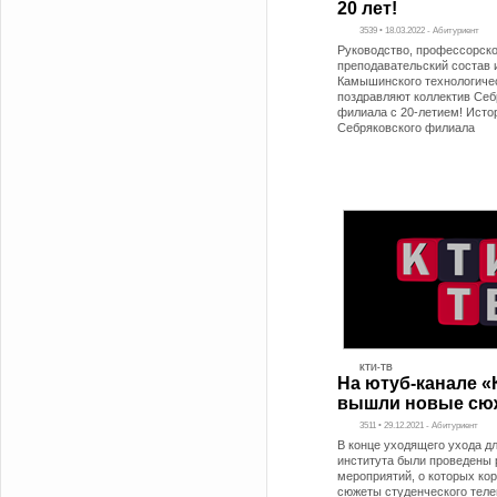
20 лет!
3539 • 18.03.2022 - Абитуриент
Руководство, профессорско
преподавательский состав 
Камышинского технологичес
поздравляют коллектив Себ
филиала с 20-летием! Исто
Себряковского филиала
КТИ-ТВ
На ютуб-канале «
вышли новые сю
3511 • 29.12.2021 - Абитуриент
В конце уходящего ухода д
института были проведены 
мероприятий, о которых ко
сюжеты студенческого тел