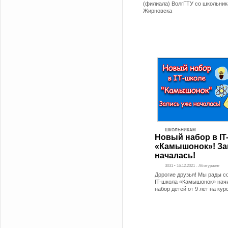
(филиала) ВолгГТУ со школьник
Жирновска
ШКОЛЬНИКАМ
Новый набор в IT
«Камышонок»! За
началась!
3031 • 16.12.2021 - Абитуриент
Дорогие друзья! Мы рады с
IT-школа «Камышонок» нач
набор детей от 9 лет на кур