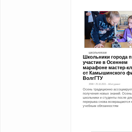
ШКОЛЬНИКАМ
Школьники города 
участие в Осеннем
марафоне мастер-к
от Камышинского ф
ВолгГТУ
3598 • 25.10.2021 - Абитуриент
Осень традиционно ассоциирует
получения новых знаний. Осен
школьники и студенты после дл
перерыва снова возвращаются 
учебным обязанностям