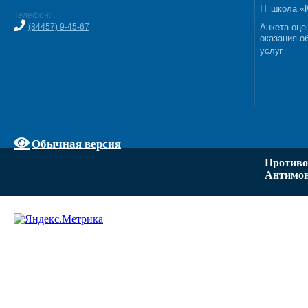
IT школа 
Телефон:
(84457) 9-45-67
Анкета оце
оказания о
услуг
Обычная версия
Противо
Антимон