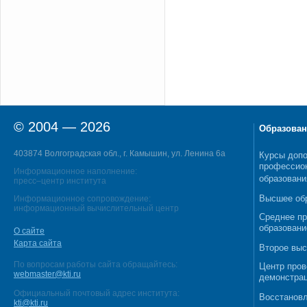
© 2004 — 2026
Образован
403874 Волгоградская обл., г. Камышин, ул. Ленина 6а
Курсы допо
профессио
Информационное наполнение:
образовани
пресс–центр института
Высшее об
Информационное сопровождение:
информационный вычислительный центр
Среднее п
образовани
О сайте
Карта сайта
Второе выс
По вопросам работы сайта обращайтесь:
Центр пров
webmaster@kti.ru
демонстрац
Официальный почтовый адрес института:
Восстановл
kti@kti.ru