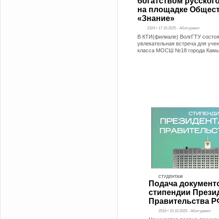
богатством русског
на площадке Общес
«Знание»
2324 • 17.10.2025 - Абитуриент
В КТИ(филиале) ВолгГТУ состо
увлекательная встреча для уче
класса МОСШ №18 города Кам
СТУДЕНТАМ
Подача документ
стипендии Прези
Правительства Р
2516 • 15.10.2025 - Абитуриент