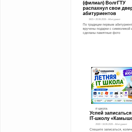
(филиал) ВолгГТУ
распахнул свои две
абитуриентов
3815 • 20.06.2026 - Абитуриент
По традиции первым абитуриен
вручены подарки с символикой 
сделаны памятные фото
IT-ШКОЛА
Успей записатьс
IT-школу «Камыш
2630 • 18.06.2026 - Абитуриент
Спешите записаться, колич