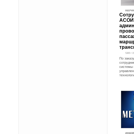
НАУЧН
Сотру
АСОИУ
админ
прово
пасса
маршр
транс
5365 • 1
По заказ
сотрудни
системы 
управлен
технолог
ИНФО