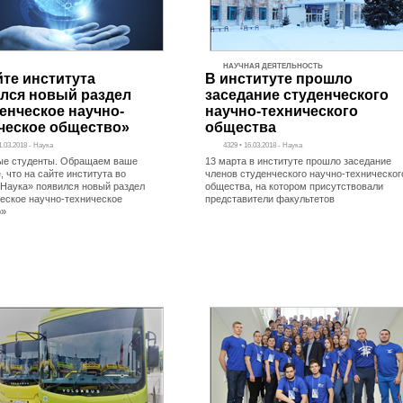
НАУЧНАЯ ДЕЯТЕЛЬНОСТЬ
йте института
В институте прошло
лся новый раздел
заседание студенческого
енческое научно-
научно-технического
ческое общество»
общества
1.03.2018 - Наука
4329 • 16.03.2018 - Наука
е студенты. Обращаем ваше
13 марта в институте прошло заседание
 что на сайте института во
членов студенческого научно-техническог
«Наука» появился новый раздел
общества, на котором присутствовали
еское научно-техническое
представители факультетов
о»