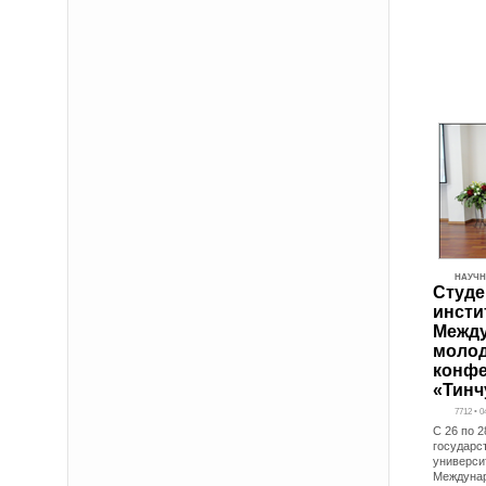
НАУЧН
Студе
инсти
Межд
молод
конф
«Тинч
7712 • 0
С 26 по 
государс
универси
Междунар