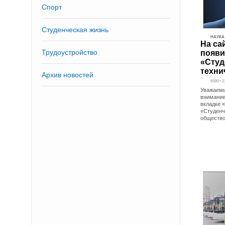
Спорт
Студенческая жизнь
НАУКА
На са
Трудоустройство
появи
«Студ
техни
Архив новостей
6599 • 2
Уважаемы
внимание,
вкладке 
«Студенч
обществ