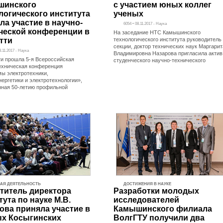
шинского
с участием юных коллег
логического института
ученых
ла участие в научно-
6054 • 08.11.2017 - Наука
ческой конференции в
На заседание НТС Камышинского
тти
технологического института руководитель
секции, доктор технических наук Маргарит
3.11.2017 - Наука
Владимировна Назарова пригласила актив
ти прошла 5-я Всероссийская
студенческого научно-технического
ехническая конференция
ы электротехники,
нергетики и электротехнологии»,
ная 50-летию профильной
АЯ ДЕЯТЕЛЬНОСТЬ
ДОСТИЖЕНИЯ В НАУКЕ
титель директора
Разработки молодых
тута по науке М.В.
исследователей
ова приняла участие в
Камышинского филиала
х Косыгинских
ВолгГТУ получили два