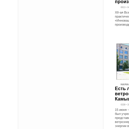
произ
6913 • 0
XII-ая В
практиче
«Инновац
производ
НАУКА
Есть 
ветро
Камы
6338 • 1
15 июня 
был учре
представ
ветроэне
энергии в