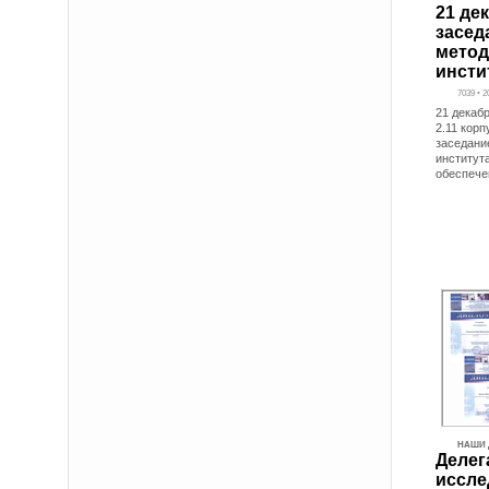
21 де
засед
метод
инсти
7039 • 2
21 декабр
2.11 корп
заседани
институт
обеспече
НАШИ 
Делег
иссле