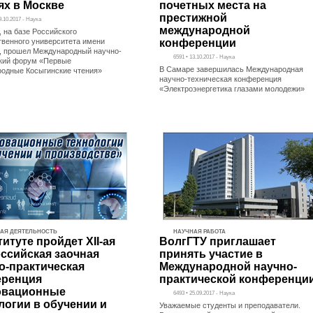
ях в Москве
почетных места на
престижной
9.10.2017 - Наука
международной
, на базе Российского
твенного университета имени
конференции
, прошел Международный научно-
6591 • 13.10.2017 - Наука
кий форум «Первые
В Самаре завершилась Международная
одные Косыгинские чтения»
научно-техническая конференция
«Электроэнергетика глазами молодежи»
АЯ ДЕЯТЕЛЬНОСТЬ
НАУЧНАЯ РАБОТА
титуте пройдет XII-ая
ВолгГТУ приглашает
ссийская заочная
принять участие в
о-практическая
Международной научно-
еренция
практической конференци
овационные
6493 • 25.09.2017 - Наука
логии в обучении и
Уважаемые студенты и преподаватели.