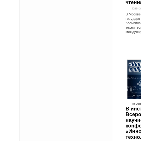
чтени
7289 • 1
В Москве
государс
Косыгина
техничес
междунар
НАУЧН
В инс
Всеро
научн
конф
«Инн
техно