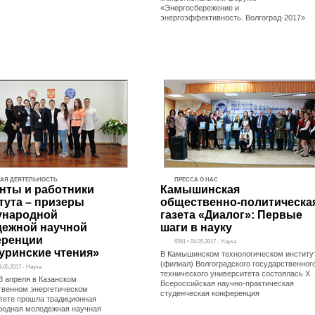
«Энергосбережение и
энергоэффективность. Волгоград-2017»
АЯ ДЕЯТЕЛЬНОСТЬ
ПРЕССА О НАС
нты и работники
Камышинская
тута – призеры
общественно-политическа
ународной
газета «Диалог»: Первые
ежной научной
шаги в науку
еренции
6561 • 04.05.2017 - Наука
уринские чтения»
В Камышинском технологическом институ
(филиал) Волгоградского государственног
4.05.2017 - Наука
технического университета состоялась X
28 апреля в Казанском
Всероссийская научно-практическая
твенном энергетическом
студенческая конференция
тете прошла традиционная
одная молодежная научная