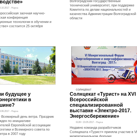
водстве»
Волгоградский государственный
технический университет, при поддержке
4.10.2017 - Наука
Комитета по делам национальностей и
сероссийская заочная научно-
казачества Администрации Волгоградской
ская конференция
области
ионные технологии в обучении и
стве» состоится 25 октября
СОЛНЦЕКАТ
ли будущее у
Солнцекат «Турист» на XVI
энергетики в
Всероссийской
шине?
специализированной
выставке «Электро-2017.
9.06.2017 - Наука
Энергосбережение»
– Всемирный день ветра. Праздник
жден по инициативе
6139 • 23.05.2017 - Наука
ителей Европейской ассоциации
Недавно команда разработчиков
ргетики и Всемирного совета по
Солнцеката «Турист» приняла участие в V
етра в 2007 году
межрегиональном форуме