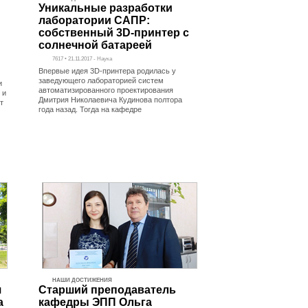
Уникальные разработки
лаборатории САПР:
собственный 3D-принтер с
солнечной батареей
7617 • 21.11.2017 - Наука
Впервые идея 3D-принтера родилась у
заведующего лабораторией систем
и
автоматизированного проектирования
 и
Дмитрия Николаевича Кудинова полтора
т
года назад. Тогда на кафедре
НАШИ ДОСТИЖЕНИЯ
я
Старший преподаватель
а
кафедры ЭПП Ольга