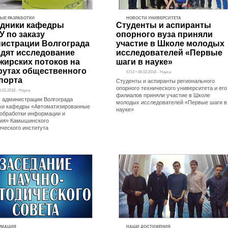
ЫЕ РАЗРАБОТКИ
НОВОСТИ УНИВЕРСИТЕТА
дники кафедры
Студенты и аспиранты
 по заказу
опорного вуза приняли
истрации Волгограда
участие в Школе молодых
дят исследование
исследователей «Первые
жирских потоков на
шаги в науке»
утах общественного
6713 • 06.02.2018 - Наука
порта
Студенты и аспиранты регионального
опорного технического университета и его
5.02.2018 - Наука
филиалов приняли участие в Школе
у администрации Волгограда
молодых исследователей «Первые шаги в
ки кафедры «Автоматизированные
науке»
обработки информации и
ия» Камышинского
ического института
РМАЦИЯ
НАШИ ДОСТИЖЕНИЯ