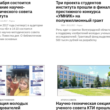
кабря состоится
Три проекта студентов
ание научно-
института прошли в финал
ического совета
престижного конкурса
тута
«УМНИК» на
полумиллионный грант
0.12.2017 - Наука
я 2017 года (четверг) в аудитории
5884 • 28.11.2017 - Наука
уса «Б» в 14:10 состоится
Речь идет о грантах Волгоградской област
е научно-методического совета
в поддержку изобретений молодых ученых
а. Повестка дня: О библиотечном
исследователей. Грантовый фонд выделяе
нии основных
500 тысяч рублей на разработку
ДОСТИЖЕНИЯ
ИТОГИ СОВЕТА
ация молодых
Научно-техническая секци
дователей
ученого совета КТИ прошл