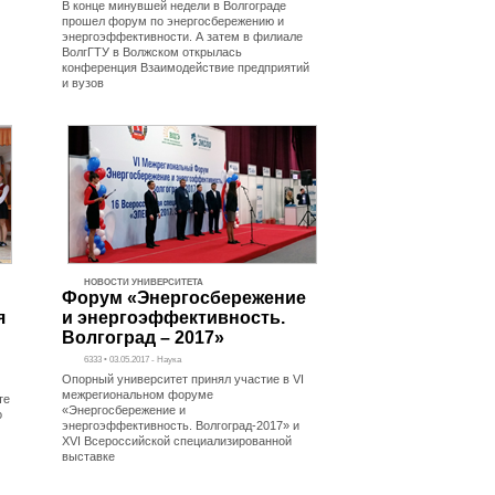
В конце минувшей недели в Волгограде
прошел форум по энергосбережению и
энергоэффективности. А затем в филиале
ВолгГТУ в Волжском открылась
конференция Взаимодействие предприятий
и вузов
НОВОСТИ УНИВЕРСИТЕТА
Форум «Энергосбережение
я
и энергоэффективность.
Волгоград – 2017»
6333 • 03.05.2017 - Наука
Опорный университет принял участие в VI
межрегиональном форуме
те
«Энергосбережение и
о
энергоэффективность. Волгоград-2017» и
XVI Всероссийской специализированной
выставке