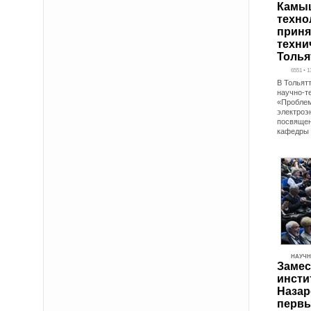
Камы
техно
приня
техни
Толья
6551 • 1
В Тольят
научно-т
«Проблем
электроэ
посвящен
кафедры
НАУЧН
Замес
инсти
Назар
первы