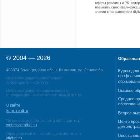
сферы рекламы и PR, котор
повысить свою квалификац
знания в направлениях digi
© 2004 — 2026
Образован
403874 Волгоградская обл., г. Камышин, ул. Ленина 6а
Курсы допо
профессио
Информационное наполнение:
образовани
пресс–центр института
Высшее об
Информационное сопровождение:
информационный вычислительный центр
Среднее п
образовани
О сайте
Карта сайта
Второе выс
По вопросам работы сайта обращайтесь:
Центр пров
webmaster@kti.ru
демонстрац
Официальный почтовый адрес института:
Восстановл
kti@kti.ru