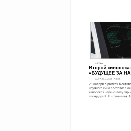
НАУКА
Второй кинопока
«БУДУЩЕЕ ЗА Н
3239 • 23.11.2022 - Наука
23 ноября в рамках Фестив
научного кино состоялся о
кинопоказ научно-популярн
площадке КТИ (филиала) Во