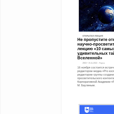
ОТКРЫТАЯ ЛЕКЦИЯ
Не пропустите о
научно-просвети
лекцию «10 самы
удивительных та
Вселенной»
2603 • 15.11.2022 - Наука
16 ноября состоится встре
редактором медиа «Pro кос
редактором группы создани
просветительского контент
Корпоративной Академии «
М. Баулиным.