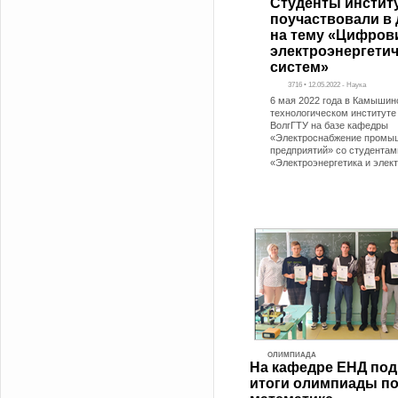
Студенты инстит
поучаствовали в 
на тему «Цифров
электроэнергети
систем»
3716 • 12.05.2022 - Наука
6 мая 2022 года в Камышин
технологическом институте
ВолгГТУ на базе кафедры
«Электроснабжение промы
предприятий» со студентам
«Электроэнергетика и элек
ОЛИМПИАДА
На кафедре ЕНД по
итоги олимпиады п