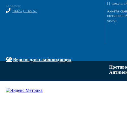
IT школа 
Телефон:
(84457) 9-45-67
Анкета оце
оказания о
услуг
Версия для слабовидящих
Противо
Антимон
Задать вопрос