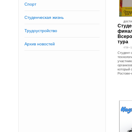
Спорт
Студенческая жизнь
ДОСТ
Студе
Трудоустройство
фина
Всеро
тура
Архив новостей
4738 • 1
Студент 
технолог
участник
организо
который 
Ростове-