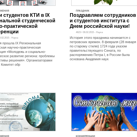
ИЖЕНИЯ
ПРАЗДНИК
и студентов КТИ в IX
Поздравляем сотрудников
нальной студенческой
и студентов института с
о-практической
Днем российской науки!
еренции
4623 • 06.02.2015 - Наука
История этого праздника начинается с
0.02.2015 - Наука
петровских времен. 8 февраля (28 января
я прошла IX Региональная
по старому стилю) 1724 года указом
ская научно-практическая
правительствующего Сената, по
ция «Молодежь и социально-
распоряжению Петра I, в России была
еское развитие региона: проблемы
основана Академия наук
ктивы решения». Организаторами
 Комитет обр
ИЖЕНИЯ
КОНФЕРЕНЦИИ