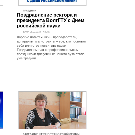
ПРАЗДНИК
Поздравление ректора и
президента ВолгГТУ с Днем
российской науки
5066 • 06.02.2015 - Наука
Дорогие политехники – преподаватели,
аспиранты, магистранты – все, кто посвятил
себя или готов посвятить науке!
Поздравляем вас с профессиональным
праздником! Для ученых нашего вуза стало
уже традици
ЗАСЕДАНИЕ НАУЧНО-ТЕХНИЧЕСКОЙ СЕКЦИИ