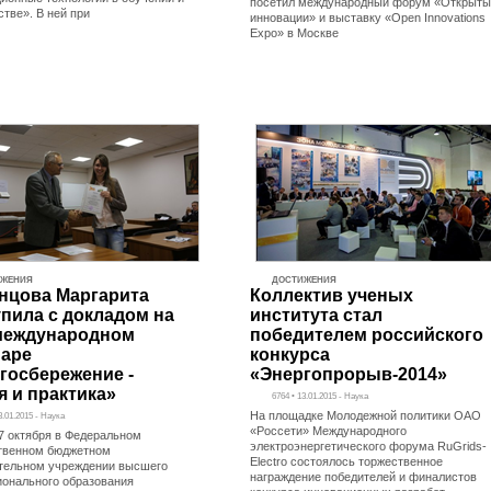
посетил международный форум «Открыты
стве». В ней при
инновации» и выставку «Open Innovations
Expo» в Москве
ИЖЕНИЯ
ДОСТИЖЕНИЯ
нцова Маргарита
Коллектив ученых
пила с докладом на
института стал
 международном
победителем российского
аре
конкурса
госбережение -
«Энергопрорыв-2014»
я и практика»
6764 • 13.01.2015 - Наука
На площадке Молодежной политики ОАО
3.01.2015 - Наука
«Россети» Международного
17 октября в Федеральном
электроэнергетического форума RuGrids-
твенном бюджетном
Electro состоялось торжественное
тельном учреждении высшего
награждение победителей и финалистов
онального образования