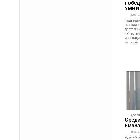
побед
УМНИ
5203 • 1
Подведен
на подде
деятельн
«Участни
инноваци
который 
ДОСТ
Среди
имена
5643 • 1
9 декабр