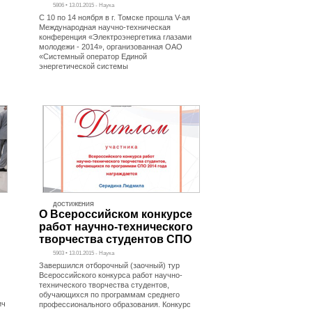
5806 • 13.01.2015 - Наука
С 10 по 14 ноября в г. Томске прошла V-ая
Международная научно-техническая
конференция «Электроэнергетика глазами
молодежи - 2014», организованная ОАО
«Системный оператор Единой
энергетической системы
ДОСТИЖЕНИЯ
О Всероссийском конкурсе
работ научно-технического
творчества студентов СПО
5903 • 13.01.2015 - Наука
Завершился отборочный (заочный) тур
Всероссийского конкурса работ научно-
технического творчества студентов,
обучающихся по программам среднего
ич
профессионального образования. Конкурс