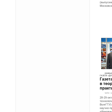
(выпускн
Московск
КАМЫШ
ГАЗЕТА «Д
Газет
в тео
практ
5478 • 1
28-29 ок
технолог
ВолгГТУ)
научно-п
«Инновац