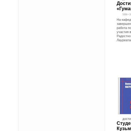
Дости
«Гума
5356 • 1
На кафед
завершен
работа по
участия 
Радостно 
Лауреата
ДОСТ
Студе
Кузьм