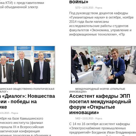
войны»
ика КТИ) с представителями
ой объединенной электр
5273 • 13.01.2015 - Наука
Под руководством доцентов кафедры
«Гуманитарные науки» в октябре, ноябре
2014 года были написаны
исследовательские работы студентов
факультетов «Экономика, управление и
информационные технологии», «Пр
ИНСКАЯ ОБЩЕСТВЕННО-ПОЛИТИЧЕСКАЯ
МЕЖДУНАРОДНЫЙ ФОРУМ «ОТКРЫТЫЕ
ИАЛОГ»
ИННОВАЦИИ»
а «Диалог»: Новшества
Ассистент кафедры ЭПП
рии - победы на
посетил международный
ике
форум «Открытые
инновации»
3.01.2015 - Наука
тября на базе Камышинского
5402 • 13.01.2015 - Наука
ического института (филиал
С 14 по 16 октября ассистент кафедры
 прошла IX-я Всероссийская
«Электроснабжение промышленных
рактическая конференция
предприятий» Богданов Иван Владимиров
ионные технологии в обучении и