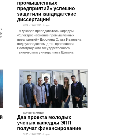
промышленных
предприятий» успешно
защитили кандидатские
диссертации!
6259 • 13.01.2015 - Наука
му
19 декабря преподаватель кафедры
ду
«Электроснабжение промышленных
ых
предприятий» Доронина Ольга Ивановна
под руководством д.т.н. профессора
Волгоградского государственного
технического университета Шилина
КОНКУРС УМНИК
й
Два проекта молодых
ученых кафедры ЭПП
получат финансирование
5125 • 13.01.2015 - Наука