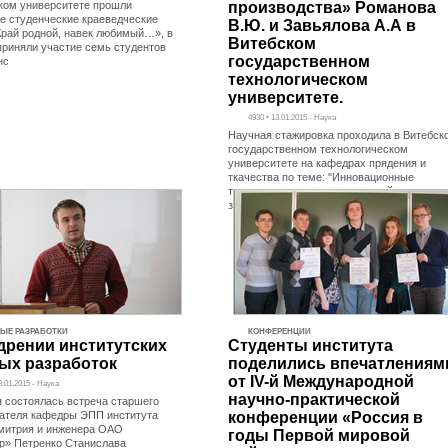
ком университете прошли
производства» Романова
е студенческие краеведческие
В.Ю. и Завьялова А.А в
Край родной, навек любимый…», в
Витебском
приняли участие семь студентов
государственном
нс
технологическом
университете.
4930 • 13.01.2015 - Наука
Научная стажировка проходила в Витебск
государственном технологическом
университете на кафедрах прядения и
ткачества по теме: "Инновационные
технологии изготовления тканей с
заданными свойствами" в
ЫЕ РАЗРАБОТКИ
КОНФЕРЕНЦИИ
дрении институтских
Студенты института
ых разработок
поделились впечатлениям
от IV-й Международной
3.01.2015 - Наука
научно-практической
я состоялась встреча старшего
ателя кафедры ЭПП института
конференции «Россия в
митрия и инженера ОАО
годы Первой мировой
р» Петренко Станислава