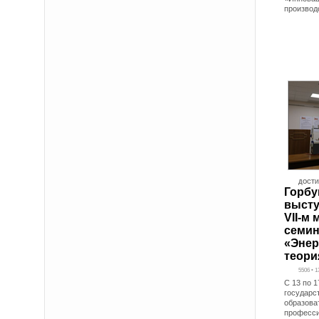
производ
ДОСТ
Горбу
высту
VII-м
семин
«Энер
теори
5506 • 1
С 13 по 
государс
образова
професси