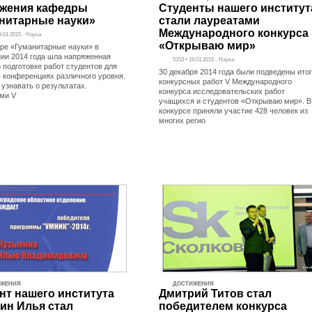
жения кафедры
Студенты нашего институт
нитарные науки»
стали лауреатами
Международного конкурса
9.01.2015 - Наука
«Открываю мир»
ре «Гуманитарные науки» в
ии 2014 года шла напряженная
5153 • 19.01.2015 - Наука
 подготовке работ студентов для
30 декабря 2014 года были подведены ито
в конференциях различного уровня.
конкурсных работ V Международного
узнавать о результатах.
конкурса исследовательских работ
ми V
учащихся и студентов «Открываю мир». В
конкурсе приняли участие 428 человек из
многих регио
ИЖЕНИЯ
ДОСТИЖЕНИЯ
нт нашего института
Дмитрий Титов стал
ин Илья стал
победителем конкурса