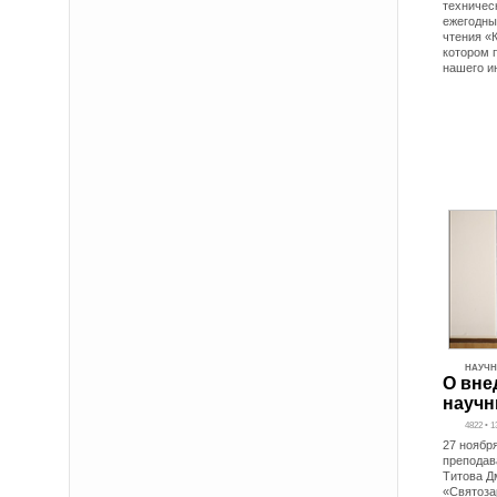
техничес
ежегодны
чтения «
котором 
нашего и
НАУЧН
О вне
научн
4822 • 1
27 ноябр
преподав
Титова Д
«Святоза