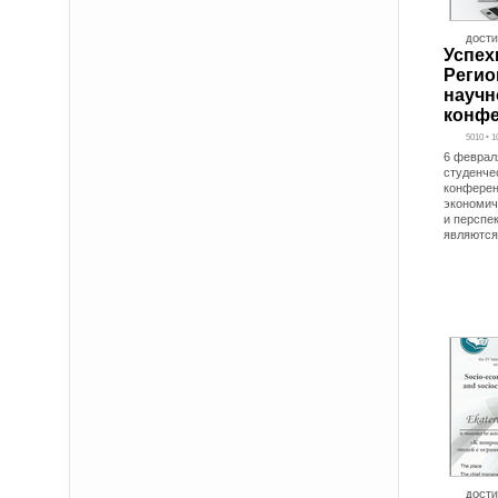
ДОСТ
Успех
Регио
научн
конф
5010 • 1
6 феврал
студенче
конферен
экономич
и перспе
являются
ДОСТ