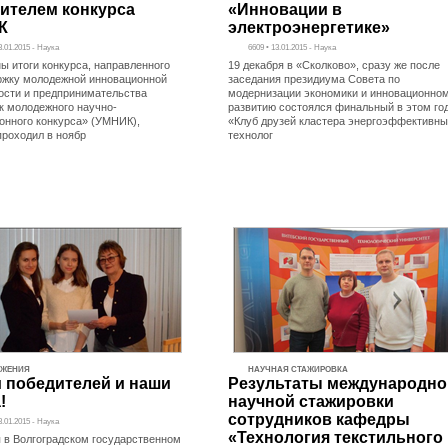
ителем конкурса
«Инновации в
К
электроэнергетике»
3.01.2015 - Наука
6609 • 13.01.2015 - Наука
ы итоги конкурса, направленного
19 декабря в «Сколково», сразу же после
ржку молодежной инновационной
заседания президиума Совета по
ости и предпринимательства
модернизации экономики и инновационно
к молодежного научно-
развитию состоялся финальный в этом го
онного конкурса» (УМНИК),
«Клуб друзей кластера энергоэффективн
проходил в ноябр
технолог
ИЖЕНИЯ
НАУЧНАЯ СТАЖИРОВКА
 победителей и наши
Результаты международно
!
научной стажировки
сотрудников кафедры
3.01.2015 - Наука
«Технология текстильного
я в Волгоградском государственном