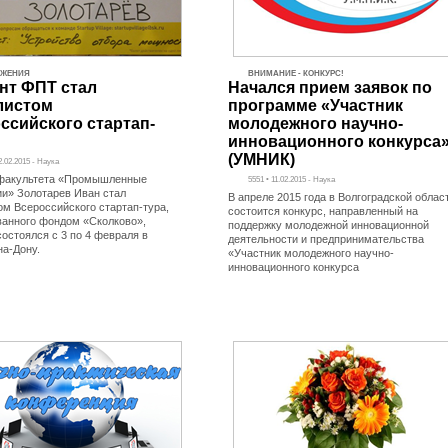
ИЖЕНИЯ
ВНИМАНИЕ - КОНКУРС!
нт ФПТ стал
Начался прием заявок по
листом
программе «Участник
ссийского стартап-
молодежного научно-
инновационного конкурса
(УМНИК)
2.02.2015 - Наука
факультета «Промышленные
5551 • 11.02.2015 - Наука
ии» Золотарев Иван стал
В апреле 2015 года в Волгоградской облас
ом Всероссийского стартап-тура,
состоится конкурс, направленный на
ванного фондом «Сколково»,
поддержку молодежной инновационной
состоялся с 3 по 4 февраля в
деятельности и предпринимательства
на-Дону.
«Участник молодежного научно-
инновационного конкурса