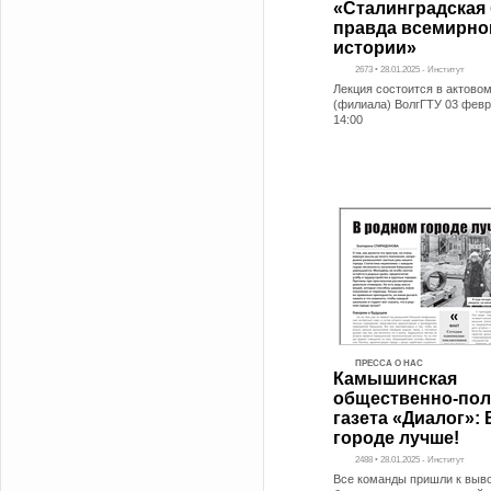
«Сталинградская 
правда всемирно
истории»
2673 • 28.01.2025 - Институт
Лекция состоится в актово
(филиала) ВолгГТУ 03 февра
14:00
ПРЕССА О НАС
Камышинская
общественно-пол
газета «Диалог»:
городе лучше!
2488 • 28.01.2025 - Институт
Все команды пришли к выво