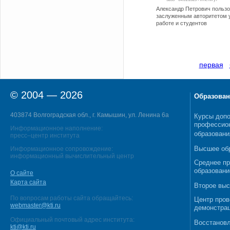
Александр Петрович польз
заслуженным авторитетом у
работе и студентов
первая
© 2004 — 2026
Образован
403874 Волгоградская обл., г. Камышин, ул. Ленина 6а
Курсы допо
профессио
Информационное наполнение:
образовани
пресс–центр института
Высшее об
Информационное сопровождение:
информационный вычислительный центр
Среднее п
образовани
О сайте
Карта сайта
Второе выс
По вопросам работы сайта обращайтесь:
Центр пров
webmaster@kti.ru
демонстрац
Официальный почтовый адрес института:
Восстановл
kti@kti.ru