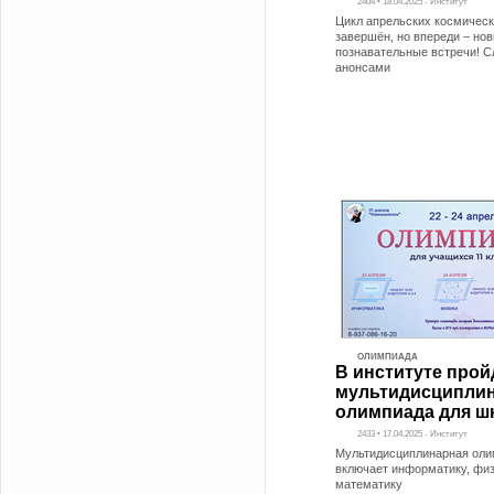
2404 • 18.04.2025 - Институт
Цикл апрельских космическ
завершён, но впереди – но
познавательные встречи! С
анонсами
ОЛИМПИАДА
В институте прой
мультидисципли
олимпиада для ш
2433 • 17.04.2025 - Институт
Мультидисциплинарная оли
включает информатику, физ
математику