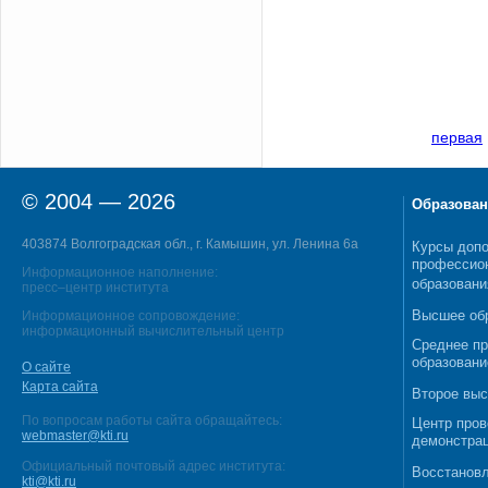
первая
© 2004 — 2026
Образован
403874 Волгоградская обл., г. Камышин, ул. Ленина 6а
Курсы допо
профессио
Информационное наполнение:
образовани
пресс–центр института
Высшее об
Информационное сопровождение:
информационный вычислительный центр
Среднее п
образовани
О сайте
Карта сайта
Второе выс
По вопросам работы сайта обращайтесь:
Центр пров
webmaster@kti.ru
демонстрац
Официальный почтовый адрес института:
Восстановл
kti@kti.ru