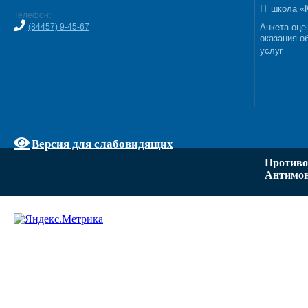
IT школа 
Телефон:
(84457) 9-45-67
Анкета оце
оказания о
услуг
Версия для слабовидящих
Противо
Антимон
Задать вопрос