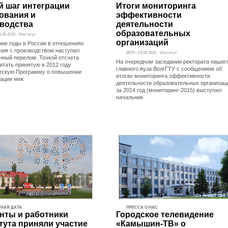
 шаг интеграции
Итоги мониторинга
ования и
эффективности
водства
деятельности
образовательных
5.06.2015 - Институт
организаций
ние годы в России в отношениях
ния с производством наступил
4870 • 23.06.2015 - Институт
нный перелом. Точкой отсчета
На очередном заседании ректората нашег
итать принятую в 2012 году
главного вуза ВолгГТУ с сообщением об
тскую Программу о повышении
итогах мониторинга эффективности
ации инж
деятельности образовательных организац
за 2014 год (мониторинг-2015) выступил
начальник
НАЯ ДАТА
ПРЕССА О НАС
нты и работники
Городское телевидение
тута приняли участие
«Камышин-ТВ» о