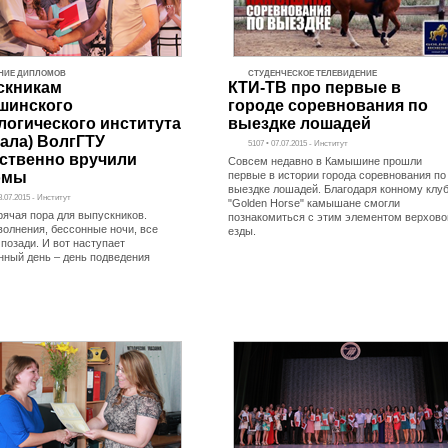
НИЕ ДИПЛОМОВ
СТУДЕНЧЕСКОЕ ТЕЛЕВИДЕНИЕ
скникам
КТИ-ТВ про первые в
шинского
городе соревнования по
логического института
выездке лошадей
ала) ВолгГТУ
5107 • 07.07.2015 - Институт
ственно вручили
Совсем недавно в Камышине прошли
омы
первые в истории города соревнования по
выездке лошадей. Благодаря конному клу
8.07.2015 - Институт
"Golden Horse" камышане смогли
рячая пора для выпускников.
познакомиться с этим элементом верхово
 волнения, бессонные ночи, все
езды.
позади. И вот наступает
нный день – день подведения