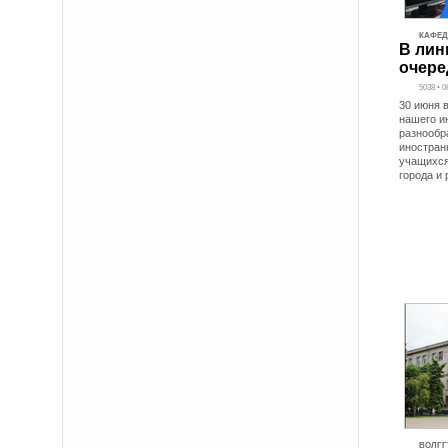
КАФЕД
В лин
очере
5038 • 0
30 июня 
нашего и
разнообр
иностран
учащихся
города и
ВОЛГГТ