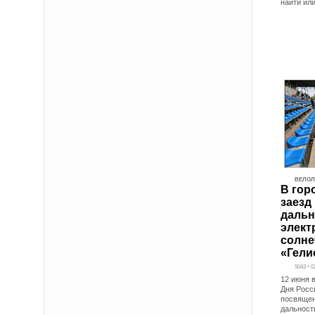
найти ил
ВЕЛО
В гор
заезд
дальн
элект
солне
«Гели
5043 • 0
12 июня 
Дня Росс
посвящен
дальност