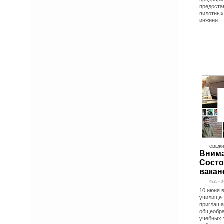
предоста
пилотных
инжини
СВЕЖИ
Внима
Состо
вакан
4335 • 0
10 июня 
училище 
приглаша
общеобра
учебных 