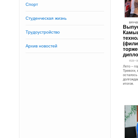
Спорт
Студенческая жизнь
ВРУЧЕ
Выпу
Трудоустройство
Камы
техно
(фили
Архив новостей
торже
дипл
6528 • 0
Лето – го
Тревоги,
осталось 
долгожда
итогов.