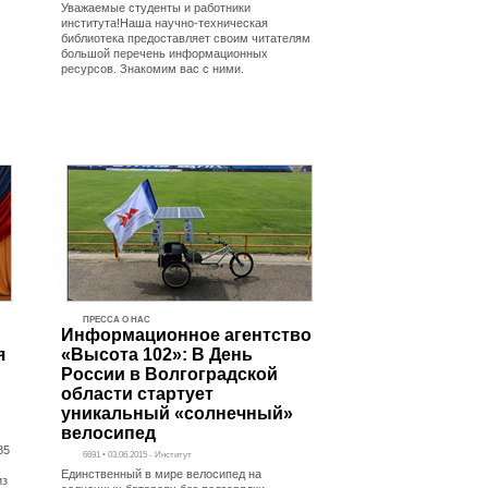
Уважаемые студенты и работники
института!Наша научно-техническая
библиотека предоставляет своим читателям
большой перечень информационных
ресурсов. Знакомим вас с ними.
ПРЕССА О НАС
Информационное агентство
я
«Высота 102»: В День
России в Волгоградской
области стартует
уникальный «солнечный»
велосипед
85
6691 • 03.06.2015 - Институт
Единственный в мире велосипед на
из