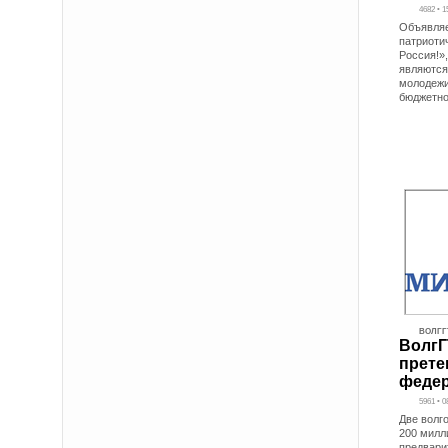
4682 • 1
Объявляе
патриоти
Россия!»
являются
молодежи
бюджетно
ВОЛГГ
ВолгГ
прете
федер
5961 • 0
Две волг
200 милл
предвари