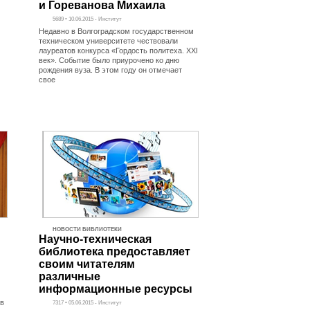
и Гореванова Михаила
5689 • 10.06.2015 - Институт
Недавно в Волгоградском государственном
техническом университете чествовали
лауреатов конкурса «Гордость политеха. XXI
век». Событие было приурочено ко дню
рождения вуза. В этом году он отмечает
свое
НОВОСТИ БИБЛИОТЕКИ
Научно-техническая
библиотека предоставляет
своим читателям
различные
информационные ресурсы
 в
7317 • 05.06.2015 - Институт