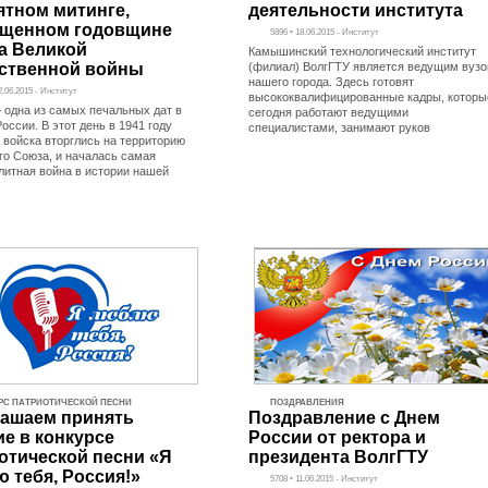
ятном митинге,
деятельности института
ященном годовщине
5896 • 18.06.2015 - Институт
а Великой
Камышинский технологический институт
ственной войны
(филиал) ВолгГТУ является ведущим вуз
нашего города. Здесь готовят
2.06.2015 - Институт
высококвалифицированные кадры, которы
– одна из самых печальных дат в
сегодня работают ведущими
оссии. В этот день в 1941 году
специалистами, занимают руков
 войска вторглись на территорию
го Союза, и началась самая
литная война в истории нашей
РС ПАТРИОТИЧЕСКОЙ ПЕСНИ
ПОЗДРАВЛЕНИЯ
ашаем принять
Поздравление с Днем
ие в конкурсе
России от ректора и
отической песни «Я
президента ВолгГТУ
 тебя, Россия!»
5708 • 11.06.2015 - Институт