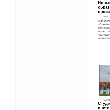
Новый
образ
произ
5137 • 2
В послед
образова
долгожда
можно сч
президен
квалифик
ПАМЯТ
Студе
инсти