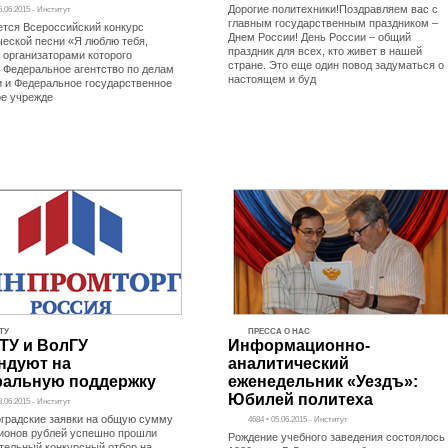
Дорогие политехники!Поздравляем вас с
5.06.2015 - Институт
главным государственным праздником –
тся Всероссийский конкурс
Днем России! День России – общий
ческой песни «Я люблю тебя,
праздник для всех, кто живет в нашей
, организаторами которого
стране. Это еще один повод задуматься о
 Федеральное агентство по делам
настоящем и буд
 и Федеральное государственное
е учрежде
ТУ
ПРЕССА О НАС
ТУ и ВолГУ
Информационно-
ндуют на
аналитический
альную поддержку
еженедельник «Уездъ»:
Юбилей политеха
8.06.2015 - Институт
оградские заявки на общую сумму
4684 • 05.06.2015 - Институт
ионов рублей успешно прошли
Рождение учебного заведения состоялось
тельный конкурсный отбор на