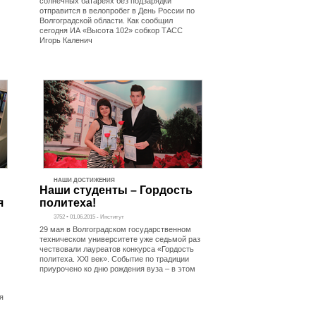
солнечных батареях без подзарядки
отправится в велопробег в День России по
Волгоградской области. Как сообщил
сегодня ИА «Высота 102» собкор ТАСС
Игорь Каленич
НАШИ ДОСТИЖЕНИЯ
Наши студенты – Гордость
я
политеха!
3752 • 01.06.2015 - Институт
29 мая в Волгоградском государственном
техническом университете уже седьмой раз
чествовали лауреатов конкурса «Гордость
политеха. XXI век». Событие по традиции
приурочено ко дню рождения вуза – в этом
я