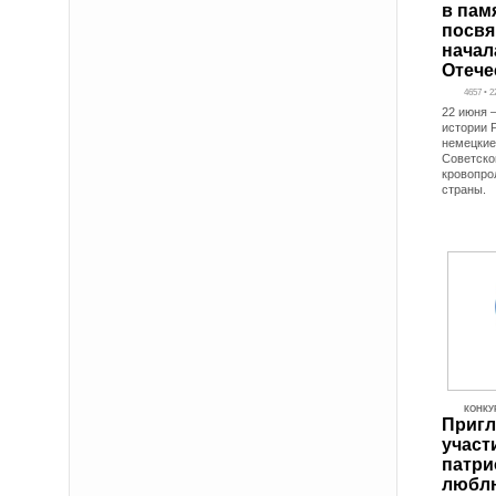
в пам
посв
начал
Отече
4657 • 2
22 июня 
истории Р
немецкие
Советско
кровопро
страны.
КОНКУ
Пригл
участ
патри
люблю