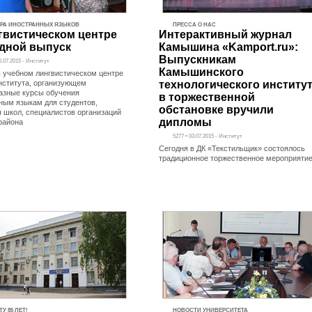
РА ИНОСТРАННЫХ ЯЗЫКОВ
ПРЕССА О НАС
гвистическом центре
Интерактивный журнал
дной выпуск
Камышина «Kamport.ru»:
Выпускникам
6.07.2015 - Институт
Камышинского
в учебном лингвистическом центре
нститута, организующем
технологического институ
азные курсы обучения
в торжественной
ным языкам для студентов,
обстановке вручили
 школ, специалистов организаций
дипломы
 района
5277 • 03.07.2015 - Институт
Сегодня в ДК «Текстильщик» состоялось
традиционное торжественное мероприяти
У 85 ЛЕТ!
НОВОСТИ УНИВЕРСИТЕТА