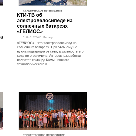
СТУДЕНЧЕСКОЕ ТЕЛЕВИДЕНИЕ
КТИ-ТВ об
электровелосипеде на
солнечных батареях
«ГЕЛИОС»
та
5189 • 01.07.2015 - Институт
«ГЕЛИОС» - это электровелосипед на
солнечных батареях. При этом ему не
нужна подзарядка от сети, а дальность его
хода не ограничена. Автором разработки
является команда Камышинского
технологического и
е
ТОРЖЕСТВЕННОЕ МЕРОПРИЯТИЕ