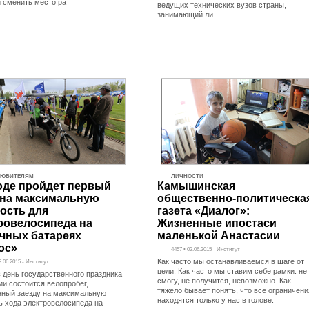
и сменить место ра
ведущих технических вузов страны,
занимающий ли
ЛЮБИТЕЛЯМ
ЛИЧНОСТИ
оде пройдет первый
Камышинская
 на максимальную
общественно-политическа
ость для
газета «Диалог»:
ровелосипеда на
Жизненные ипостаси
чных батареях
маленькой Анастасии
ос»
4457 • 02.06.2015 - Институт
Как часто мы останавливаемся в шаге от
2.06.2015 - Институт
цели. Как часто мы ставим себе рамки: не
в день государственного праздника
смогу, не получится, невозможно. Как
ии состоится велопробег,
тяжело бывает понять, что все ограничени
ный заезду на максимальную
находятся только у нас в голове.
ь хода электровелосипеда на