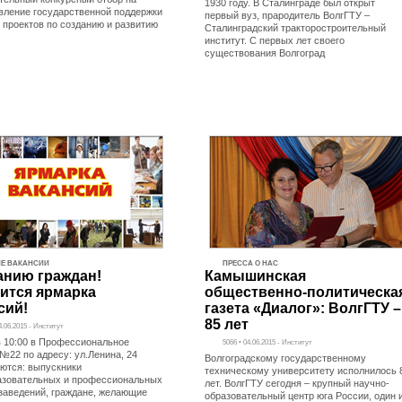
1930 году. В Сталинграде был открыт
вление государственной поддержки
первый вуз, прародитель ВолгГТУ –
 проектов по созданию и развитию
Сталинградский тракторостроительный
институт. С первых лет своего
существования Волгоград
Е ВАКАНСИИ
ПРЕССА О НАС
нию граждан!
Камышинская
ится ярмарка
общественно-политическа
сий!
газета «Диалог»: ВолгГТУ –
85 лет
4.06.2015 - Институт
в 10:00 в Профессиональное
5066 • 04.06.2015 - Институт
№22 по адресу: ул.Ленина, 24
Волгоградскому государственному
ются: выпускники
техническому университету исполнилось 
зовательных и профессиональных
лет. ВолгГТУ сегодня – крупный научно-
заведений, граждане, желающие
образовательный центр юга России, один 